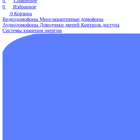
0
Сравнение
0
Избранное
0
Корзина
Видеодомофоны
Многоквартирные домофоны
Аудиодомофоны
Доводчики дверей
Контроль доступа
Системы хранения энергии