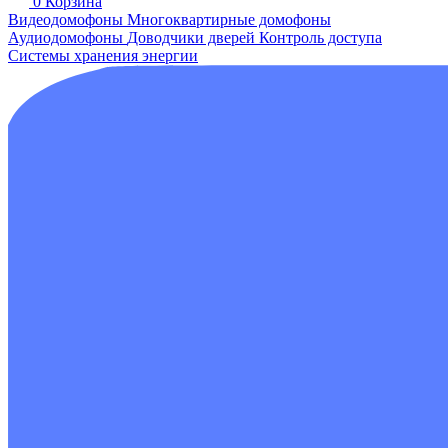
0
Корзина
Видеодомофоны
Многоквартирные домофоны
Аудиодомофоны
Доводчики дверей
Контроль доступа
Системы хранения энергии