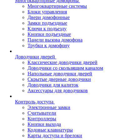
Многоквартирные домофоны
Многоквартирные системы
Блоки управления
Двери домофонные
Замки подъездные
Ключи к подъезду
Кнопки подъездные
Панели вызова домофона
Трубки к домофону
Доводчики дверей
Классические доводчики дверей
Доводчики со скользящим каналом
Напольные доводчики дверей
Скрытые дверные доводчики
Доводчики для калиток
Аксессуары для доводчиков
Контроль доступа
Электронные замки
Считыватели
Контроллеры
Кнопки выхода
Кодовые клавиатуры
Карты доступа и брелоки