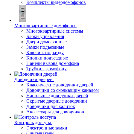
Комплекты видеодомофонов
Многоквартирные домофоны
Многоквартирные системы
Блоки управления
Двери домофонные
Замки подъездные
Ключи к подъезду
Кнопки подъездные
Панели вызова домофона
Трубки к домофону
Доводчики дверей
Классические доводчики дверей
Доводчики со скользящим каналом
Напольные доводчики дверей
Скрытые дверные доводчики
Доводчики для калиток
Аксессуары для доводчиков
Контроль доступа
Электронные замки
Считыватели