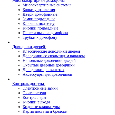
Многоквартирные домофоны
Многоквартирные системы
Блоки управления
Двери домофонные
Замки подъездные
Ключи к подъезду
Кнопки подъездные
Панели вызова домофона
Трубки к домофону
Доводчики дверей
Классические доводчики дверей
Доводчики со скользящим каналом
Напольные доводчики дверей
Скрытые дверные доводчики
Доводчики для калиток
Аксессуары для доводчиков
Контроль доступа
Электронные замки
Считыватели
Контроллеры
Кнопки выхода
Кодовые клавиатуры
Карты доступа и брелоки