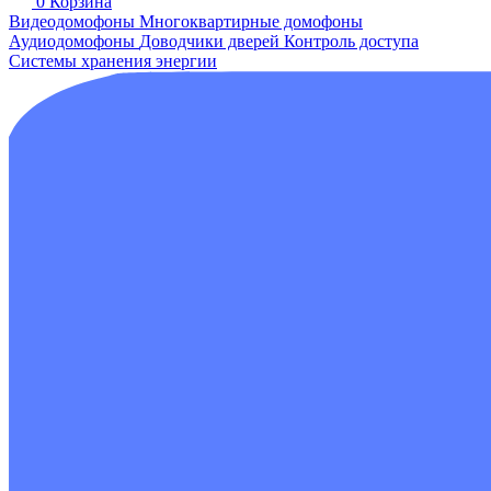
0
Корзина
Видеодомофоны
Многоквартирные домофоны
Аудиодомофоны
Доводчики дверей
Контроль доступа
Системы хранения энергии