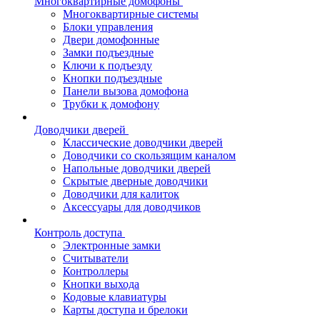
Многоквартирные домофоны
Многоквартирные системы
Блоки управления
Двери домофонные
Замки подъездные
Ключи к подъезду
Кнопки подъездные
Панели вызова домофона
Трубки к домофону
Доводчики дверей
Классические доводчики дверей
Доводчики со скользящим каналом
Напольные доводчики дверей
Скрытые дверные доводчики
Доводчики для калиток
Аксессуары для доводчиков
Контроль доступа
Электронные замки
Считыватели
Контроллеры
Кнопки выхода
Кодовые клавиатуры
Карты доступа и брелоки