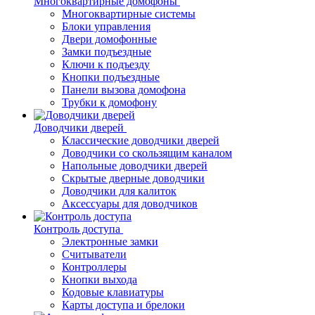
Многоквартирные домофоны
Многоквартирные системы
Блоки управления
Двери домофонные
Замки подъездные
Ключи к подъезду
Кнопки подъездные
Панели вызова домофона
Трубки к домофону
Доводчики дверей
Классические доводчики дверей
Доводчики со скользящим каналом
Напольные доводчики дверей
Скрытые дверные доводчики
Доводчики для калиток
Аксессуары для доводчиков
Контроль доступа
Электронные замки
Считыватели
Контроллеры
Кнопки выхода
Кодовые клавиатуры
Карты доступа и брелоки