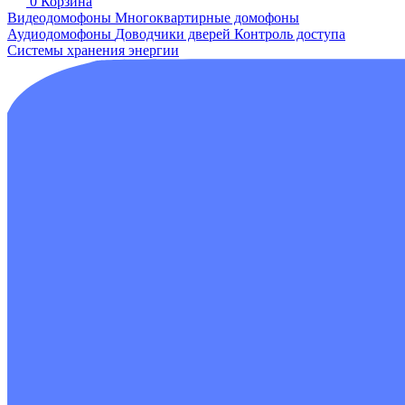
0
Корзина
Видеодомофоны
Многоквартирные домофоны
Аудиодомофоны
Доводчики дверей
Контроль доступа
Системы хранения энергии