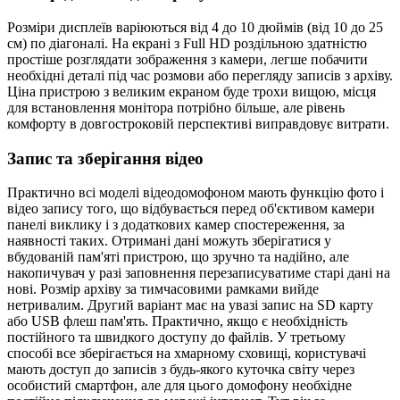
Розміри дисплеїв варіюються від 4 до 10 дюймів (від 10 до 25
см) по діагоналі. На екрані з Full HD роздільною здатністю
простіше розглядати зображення з камери, легше побачити
необхідні деталі під час розмови або перегляду записів з архіву.
Ціна пристрою з великим екраном буде трохи вищою, місця
для встановлення монітора потрібно більше, але рівень
комфорту в довгостроковій перспективі виправдовує витрати.
Запис та зберігання відео
Практично всі моделі відеодомофоном мають функцію фото і
відео запису того, що відбувається перед об'єктивом камери
панелі виклику і з додаткових камер спостереження, за
наявності таких. Отримані дані можуть зберігатися у
вбудованій пам'яті пристрою, що зручно та надійно, але
накопичувач у разі заповнення перезаписуватиме старі дані на
нові. Розмір архіву за тимчасовими рамками вийде
нетривалим. Другий варіант має на увазі запис на SD карту
або USB флеш пам'ять. Практично, якщо є необхідність
постійного та швидкого доступу до файлів. У третьому
способі все зберігається на хмарному сховищі, користувачі
мають доступ до записів з будь-якого куточка світу через
особистий смартфон, але для цього домофону необхідне