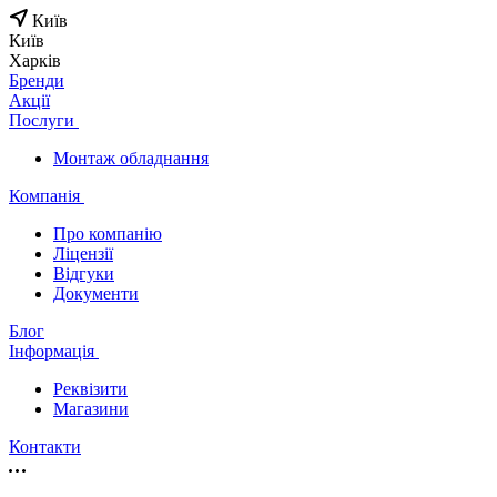
Київ
Київ
Харків
Бренди
Акції
Послуги
Монтаж обладнання
Компанія
Про компанію
Ліцензії
Відгуки
Документи
Блог
Інформація
Реквізити
Магазини
Контакти