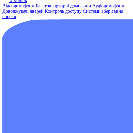
0
Кошик
Відеодомофони
Багатоквартирні домофони
Аудіодомофони
Доводжувачі дверей
Контроль доступу
Системи зберігання
енергії