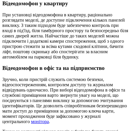
Відеодомофон у квартиру
При установці відеодомофона в квартиру, раціонально
розглядати моделі, де доступне підключення кількох панелей
виклику. З таким підходом буде забезпечено контроль при
вході в під'їзд, біля тамбурного простору та безпосередньо біля
самих дверей житла. Найчастіше до таких моделей можна
підключити і додаткові камери спостереження, щоб з одного
пристрою стежити за всіма кутами сходової клітини, бачити
ліфт, поштову скриньку або спостерігати за власним
автомобілем на парковці біля будинку.
Відеодомофон в офіс та на підприємство
Зручно, коли пристрій служить системою безпеки,
відеоспостереженням, контролем доступу та журналом
відвідувань одночасно. При виборі відеодомофона в офіси та
службові приміщення варто звернути увагу на моделі, що
поєднуються з панелями виклику за допомогою зчитування
ідентифікаторів. Це дозволить співробітникам безперешкодно
мати доступ до приміщення за допомогою ключа карти,
момент проходження буде зафіксовано у журналі
центрального
монітора
.