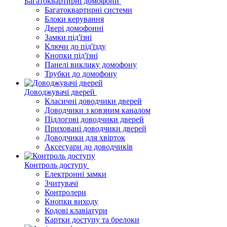
Багатоквартирні домофони
Багатоквартирні системи
Блоки керування
Двері домофонні
Замки під'їзні
Ключи до під'їзду
Кнопки під'їзні
Панелі виклику домофону
Трубки до домофону
Доводжувачі дверей
Класичні доводчики дверей
Доводчики з ковзним каналом
Підлогові доводчики дверей
Приховані доводчики дверей
Доводчики для хвірток
Аксесуари до доводчиків
Контроль доступу
Електронні замки
Зчитувачі
Контролери
Кнопки виходу
Кодові клавіатури
Картки доступу та брелоки