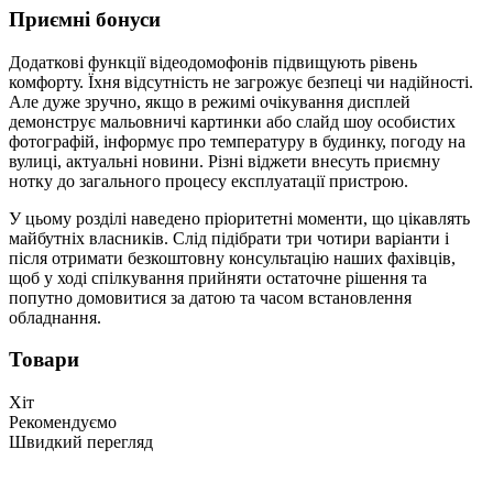
Приємні бонуси
Додаткові функції відеодомофонів підвищують рівень
комфорту. Їхня відсутність не загрожує безпеці чи надійності.
Але дуже зручно, якщо в режимі очікування дисплей
демонструє мальовничі картинки або слайд шоу особистих
фотографій, інформує про температуру в будинку, погоду на
вулиці, актуальні новини. Різні віджети внесуть приємну
нотку до загального процесу експлуатації пристрою.
У цьому розділі наведено пріоритетні моменти, що цікавлять
майбутніх власників. Слід підібрати три чотири варіанти і
після отримати безкоштовну консультацію наших фахівців,
щоб у ході спілкування прийняти остаточне рішення та
попутно домовитися за датою та часом встановлення
обладнання.
Товари
Хіт
Рекомендуємо
Швидкий перегляд