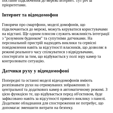
постійне підключення до мережі інтернет. Тут річ за
пріоритетами.
Інтернет та відеодомофон
Говорячи про смартфони, моделі домофонів, що
підключаються до мережі, можуть керуватися користувачами
на відстані. Ще одним плюсом служить можливість інтеграції
з "розумним будинком" та супутніми датчиками. На
персональний пристрій надходять виклики та сервісні
повідомлення навіть за відсутності власників, що дозволяє в
режимі реального часу спілкуватися з відвідувачами,
спостерігати за тим, що відбувається у полі зору камер та
контролювати ситуацію.
Датчики руху у відеодомофоні
Попередні та останні моделі відеодомофонів вміють
розпізнавати рухи на отримуваних зображеннях із
центральної та додаткових камер в автоматичному режимі. З
цією функцією те, що відбувається перед об'єктивом, буде
зафіксовано навіть за відсутності прямого виклику з панелі.
Додаткове обладнання для спостереження не потребує, що
допомагає зменшити витрати на безпеку.