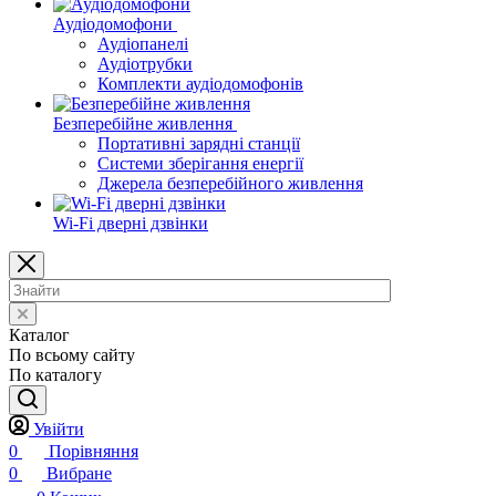
Аудіодомофони
Аудіопанелі
Аудіотрубки
Комплекти аудіодомофонів
Безперебійне живлення
Портативні зарядні станції
Системи зберігання енергії
Джерела безперебійного живлення
Wi-Fi дверні дзвінки
Каталог
По всьому сайту
По каталогу
Увійти
0
Порівняння
0
Вибране