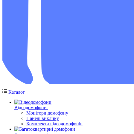
Каталог
Відеодомофони
Монітори домофону
Панелі виклику
Комплекти відеодомофонів