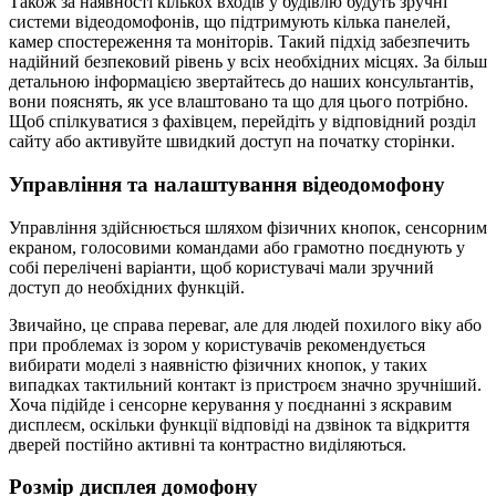
Також за наявності кількох входів у будівлю будуть зручні
системи відеодомофонів, що підтримують кілька панелей,
камер спостереження та моніторів. Такий підхід забезпечить
надійний безпековий рівень у всіх необхідних місцях. За більш
детальною інформацією звертайтесь до наших консультантів,
вони пояснять, як усе влаштовано та що для цього потрібно.
Щоб спілкуватися з фахівцем, перейдіть у відповідний розділ
сайту або активуйте швидкий доступ на початку сторінки.
Управління та налаштування відеодомофону
Управління здійснюється шляхом фізичних кнопок, сенсорним
екраном, голосовими командами або грамотно поєднують у
собі перелічені варіанти, щоб користувачі мали зручний
доступ до необхідних функцій.
Звичайно, це справа переваг, але для людей похилого віку або
при проблемах із зором у користувачів рекомендується
вибирати моделі з наявністю фізичних кнопок, у таких
випадках тактильний контакт із пристроєм значно зручніший.
Хоча підійде і сенсорне керування у поєднанні з яскравим
дисплеєм, оскільки функції відповіді на дзвінок та відкриття
дверей постійно активні та контрастно виділяються.
Розмір дисплея домофону