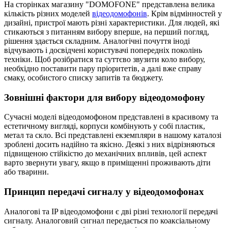
На сторінках магазину "DOMOFONE" представлена велика
кількість різних моделей
відеодомофонів
. Крім відмінностей у
дизайні, пристрої мають різні характеристики. Для людей, які
стикаються з питанням вибору вперше, на перший погляд,
рішення здається складним. Аналогічні почуття іноді
відчувають і досвідчені користувачі попередніх поколінь
техніки. Щоб розібратися та суттєво звузити коло вибору,
необхідно поставити пару пріоритетів, а далі вже справу
смаку, особистого списку запитів та бюджету.
Зовнішні фактори для вибору відеодомофону
Сучасні моделі відеодомофоном представлені в красивому та
естетичному вигляді, корпуси комбінують у собі пластик,
метал та скло. Всі представлені екземпляри в нашому каталозі
зроблені досить надійно та якісно. Деякі з них відрізняються
підвищеною стійкістю до механічних впливів, цей аспект
варто звернути увагу, якщо в приміщенні проживають діти
або тварини.
Принцип передачі сигналу у відеодомофонах
Аналогові та IP відеодомофони є дві різні технології передачі
сигналу. Аналоговий сигнал передається по коаксіальному