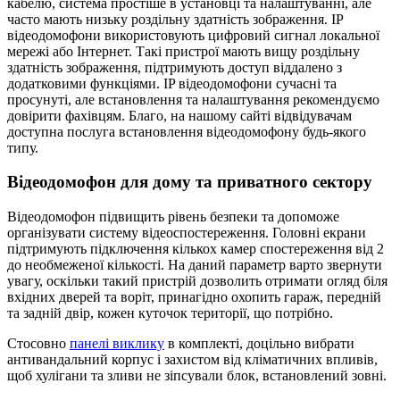
кабелю, система простіше в установці та налаштуванні, але
часто мають низьку роздільну здатність зображення. IP
відеодомофони використовують цифровий сигнал локальної
мережі або Інтернет. Такі пристрої мають вищу роздільну
здатність зображення, підтримують доступ віддалено з
додатковими функціями. IP відеодомофони сучасні та
просунуті, але встановлення та налаштування рекомендуємо
довірити фахівцям. Благо, на нашому сайті відвідувачам
доступна послуга встановлення відеодомофону будь-якого
типу.
Відеодомофон для дому та приватного сектору
Відеодомофон підвищить рівень безпеки та допоможе
організувати систему відеоспостереження. Головні екрани
підтримують підключення кількох камер спостереження від 2
до необмеженої кількості. На даний параметр варто звернути
увагу, оскільки такий пристрій дозволить отримати огляд біля
вхідних дверей та воріт, принагідно охопить гараж, передній
та задній двір, кожен куточок території, що потрібно.
Стосовно
панелі виклику
в комплекті, доцільно вибрати
антивандальний корпус і захистом від кліматичних впливів,
щоб хулігани та зливи не зіпсували блок, встановлений зовні.