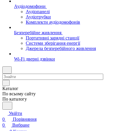
Аудіодомофони
Аудіопанелі
Аудіотрубки
Комплекти аудіодомофонів
Безперебійне живлення
Портативні зарядні станції
Системи зберігання енергії
Джерела безперебійного живлення
Wi-Fi дверні дзвінки
Каталог
По всьому сайту
По каталогу
Увійти
0
Порівняння
0
Вибране