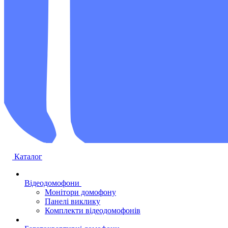
Каталог
Відеодомофони
Монітори домофону
Панелі виклику
Комплекти відеодомофонів