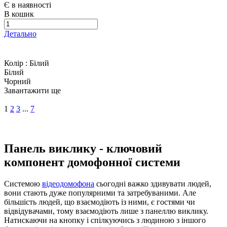
Є в наявності
В кошик
Детально
Колір :
Білий
Білий
Чорний
Завантажити ще
1
2
3
...
7
Панель виклику - ключовий
компонент домофонної системи
Системою
відеодомофона
сьогодні важко здивувати людей,
вони стають дуже популярними та затребуваними. Але
більшість людей, що взаємодіють із ними, є гостями чи
відвідувачами, тому взаємодіють лише з панеллю виклику.
Натискаючи на кнопку і спілкуючись з людиною з іншого