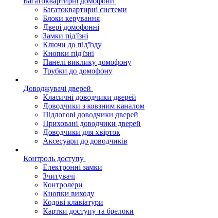
Багатоквартирні домофони
Багатоквартирні системи
Блоки керування
Двері домофонні
Замки під'їзні
Ключи до під'їзду
Кнопки під'їзні
Панелі виклику домофону
Трубки до домофону
Доводжувачі дверей
Класичні доводчики дверей
Доводчики з ковзним каналом
Підлогові доводчики дверей
Приховані доводчики дверей
Доводчики для хвірток
Аксесуари до доводчиків
Контроль доступу
Електронні замки
Зчитувачі
Контролери
Кнопки виходу
Кодові клавіатури
Картки доступу та брелоки