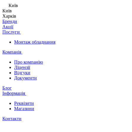
Київ
Київ
Харків
Бренди
Акції
Послуги
Монтаж обладнання
Компанія
Про компанію
Ліцензії
Відгуки
Документи
Блог
Інформація
Реквізити
Магазини
Контакти