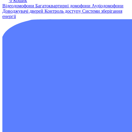
0
Кошик
Відеодомофони
Багатоквартирні домофони
Аудіодомофони
Доводжувачі дверей
Контроль доступу
Системи зберігання
енергії