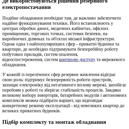
Де використовуються рішення резервного
електропостачання
Подібне обладнання необхідне там, де важливо забезпечити
надійне функціонування техніки. Його встановлюють у
центрах обробки даних, медичних кабінетах, офісних
приміщеннях, торгових точках, системах безпеки, на
виробничих ділянках та об'єктах міської інфраструктури.
Однак одна з найпопулярніших сфер - приватні будинки та
квартири, де необхідно підтримувати безперебійну роботу
побутових приладів, систем опалення,
відеоспостереження, систем
контролю доступу
та мережевого
обладнання.
У кожній із перелічених сфер резервне живлення відіграє
свою роль: підтримує безперервність роботи пристроїв,
захищає електроніку від негативного впливу мережі, запобігає
перебоям у роботі та зберігає стабільність процесів. Завдяки
великому вибору інверторів, батарейних модулів і автономних
комплексів можна підібрати варіант, що відповідає
конкретному режиму експлуатації - від невеликих квартир до
великих приватних будинків.
Підбір комплекту та монтаж обладнання