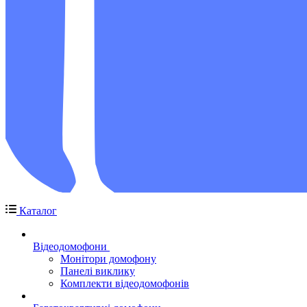
Каталог
Відеодомофони
Монітори домофону
Панелі виклику
Комплекти відеодомофонів