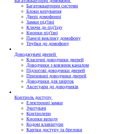
Багатоквартирні домофони
Багатоквартирні системи
Блоки керування
Двері домофонні
Замки під'їзні
Ключи до під'їзду
Кнопки під'їзні
Панелі виклику домофону
Трубки до домофону
Доводжувачі дверей
Класичні доводчики дверей
Доводчики з ковзним каналом
Підлогові доводчики дверей
Приховані доводчики дверей
Доводчики для хвірток
Аксесуари до доводчиків
Контроль доступу
Електронні замки
Зчитувачі
Контролери
Кнопки виходу
Кодові клавіатури
Картки доступу та брелоки