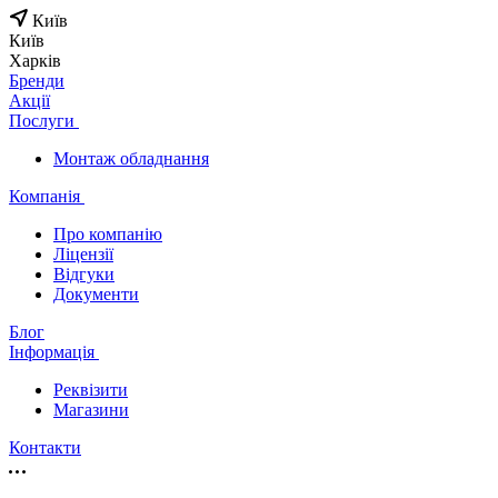
Київ
Київ
Харків
Бренди
Акції
Послуги
Монтаж обладнання
Компанія
Про компанію
Ліцензії
Відгуки
Документи
Блог
Інформація
Реквізити
Магазини
Контакти