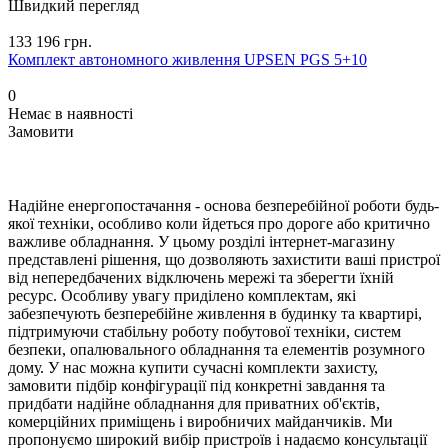
Швидкий перегляд
133 196 грн.
Комплект автономного живлення UPSEN PGS 5+10
0
Немає в наявності
Замовити
Надійне енергопостачання - основа безперебійної роботи будь-
якої техніки, особливо коли йдеться про дороге або критично
важливе обладнання. У цьому розділі інтернет-магазину
представлені рішення, що дозволяють захистити ваші пристрої
від непередбачених відключень мережі та зберегти їхній
ресурс. Особливу увагу приділено комплектам, які
забезпечують безперебійне живлення в будинку та квартирі,
підтримуючи стабільну роботу побутової техніки, систем
безпеки, опалювального обладнання та елементів розумного
дому. У нас можна купити сучасні комплекти захисту,
замовити підбір конфігурації під конкретні завдання та
придбати надійне обладнання для приватних об'єктів,
комерційних приміщень і виробничих майданчиків. Ми
пропонуємо широкий вибір пристроїв і надаємо консультації