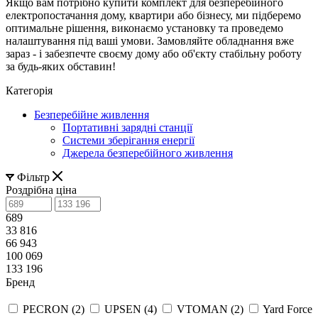
Якщо вам потрібно купити комплект для безперебійного
електропостачання дому, квартири або бізнесу, ми підберемо
оптимальне рішення, виконаємо установку та проведемо
налаштування під ваші умови. Замовляйте обладнання вже
зараз - і забезпечте своєму дому або об'єкту стабільну роботу
за будь-яких обставин!
Категорія
Безперебійне живлення
Портативні зарядні станції
Системи зберігання енергії
Джерела безперебійного живлення
Фільтр
Роздрібна ціна
689
33 816
66 943
100 069
133 196
Бренд
PECRON (
2
)
UPSEN (
4
)
VTOMAN (
2
)
Yard Force