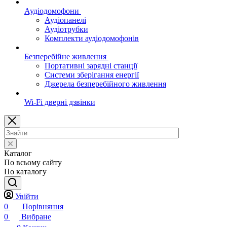
Аудіодомофони
Аудіопанелі
Аудіотрубки
Комплекти аудіодомофонів
Безперебійне живлення
Портативні зарядні станції
Системи зберігання енергії
Джерела безперебійного живлення
Wi-Fi дверні дзвінки
Каталог
По всьому сайту
По каталогу
Увійти
0
Порівняння
0
Вибране