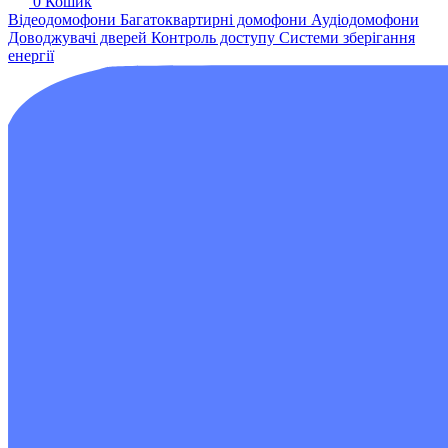
0
Кошик
Відеодомофони
Багатоквартирні домофони
Аудіодомофони
Доводжувачі дверей
Контроль доступу
Системи зберігання
енергії