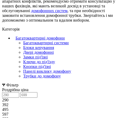
апаратних конфліктів, рекомендуємо отримати консультацію у
наших фахівців, які мають великий досвід в установці та
обслуговуванні
домофонних систем
, та при необхідності
замовити встановлення домофонної трубки. Звертайтесь і ми
допоможемо з оптимальним та вдалим вибором.
Категорія
Багатоквартирні домофони
Багатоквартирні системи
Блоки керування
Двері домофонні
Замки під'їзні
Ключи до під'їзду
Кнопки під'їзні
Панелі виклику домофону
Трубки до домофону
Фільтр
Роздрібна ціна
290
392
495
597