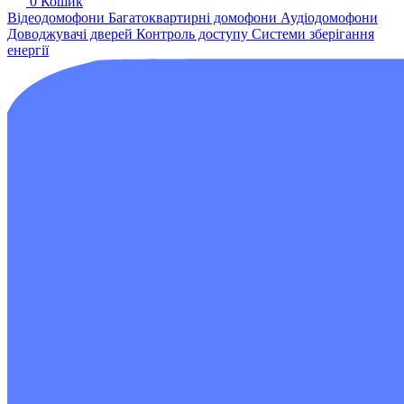
0
Кошик
Відеодомофони
Багатоквартирні домофони
Аудіодомофони
Доводжувачі дверей
Контроль доступу
Системи зберігання
енергії