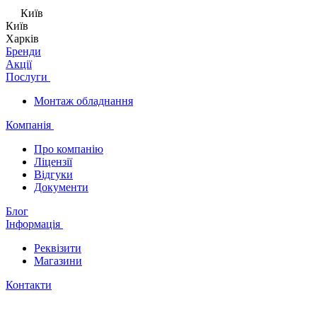
Київ
Київ
Харків
Бренди
Акції
Послуги
Монтаж обладнання
Компанія
Про компанію
Ліцензії
Відгуки
Документи
Блог
Інформація
Реквізити
Магазини
Контакти