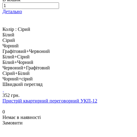
Детально
Колір :
Сірий
Білий
Сірий
Чорний
Графітовий+Червоний
Білий+Сірий
Білий+Чорний
Червоний+Графітовий
Сірий+Білий
Чорний+сірий
Швидкий перегляд
352 грн.
Пристрій квартирний переговорний УКП-12
0
Немає в наявності
Замовити