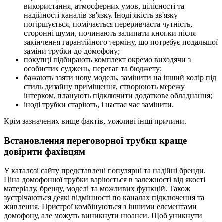
використання, атмосферних умов, цілісності та
надійності каналів зв'язку. Іноді якість зв'язку
погіршується, помічається переривчаста чутність,
сторонні шуми, починають залипати кнопки після
закінчення гарантійного терміну, що потребує подальшої
заміни трубки до домофону;
покупці підбирають комплект окремо виходячи з
особистих суджень, переваг та бюджету;
бажають взяти нову модель, замінити на інший колір під
стиль дизайну приміщення, створюють мережу
інтерком, планують підключити додаткове обладнання;
іноді трубки старіють, і настає час замінити.
Крім зазначених вище фактів, можливі інші причини.
Встановлення переговорної трубки краще
довірити фахівцям
У каталозі сайту представлені популярні та надійні бренди.
Ціна домофонної трубки варіюється в залежності від якості
матеріалу, бренду, моделі та можливих функцій. Також
зустрічаються деякі відмінності по каналах підключення та
живлення. Пристрої комбінуються з іншими елементами
домофону, але можуть виникнути нюанси. Щоб уникнути