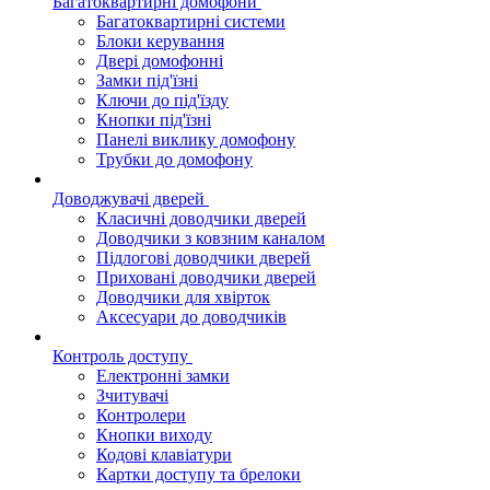
Багатоквартирні домофони
Багатоквартирні системи
Блоки керування
Двері домофонні
Замки під'їзні
Ключи до під'їзду
Кнопки під'їзні
Панелі виклику домофону
Трубки до домофону
Доводжувачі дверей
Класичні доводчики дверей
Доводчики з ковзним каналом
Підлогові доводчики дверей
Приховані доводчики дверей
Доводчики для хвірток
Аксесуари до доводчиків
Контроль доступу
Електронні замки
Зчитувачі
Контролери
Кнопки виходу
Кодові клавіатури
Картки доступу та брелоки