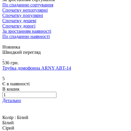
По спаданню сортування
Спочатку непопулярні
Спочатку популярні
Спочатку дешеві
Спочатку дорогі
За зростанням наявності
По спаданню наявності
Новинка
Швидкий перегляд
536 грн.
Трубка домофонна ARNY ABT-14
5
Є в наявності
В кошик
Детально
Колір :
Білий
Білий
Сірий