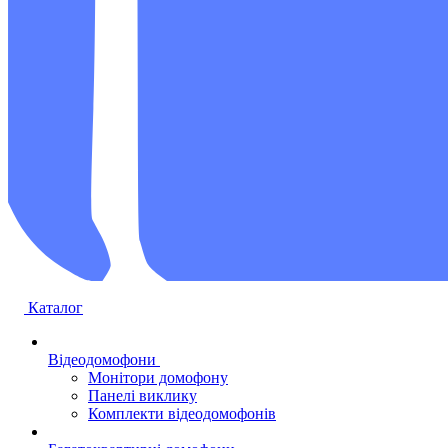
Каталог
Відеодомофони
Монітори домофону
Панелі виклику
Комплекти відеодомофонів