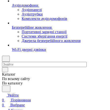
Аудіодомофони
Аудіопанелі
Аудіотрубки
Комплекти аудіодомофонів
Безперебійне живлення
Портативні зарядні станції
Системи зберігання енергії
Джерела безперебійного живлення
Wi-Fi дверні дзвінки
Каталог
По всьому сайту
По каталогу
Увійти
0
Порівняння
0
Вибране