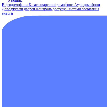
0
Кошик
Відеодомофони
Багатоквартирні домофони
Аудіодомофони
Доводжувачі дверей
Контроль доступу
Системи зберігання
енергії