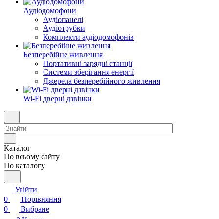
Аудіодомофони
Аудіопанелі
Аудіотрубки
Комплекти аудіодомофонів
Безперебійне живлення
Портативні зарядні станції
Системи зберігання енергії
Джерела безперебійного живлення
Wi-Fi дверні дзвінки
Каталог
По всьому сайту
По каталогу
Увійти
0
Порівняння
0
Вибране