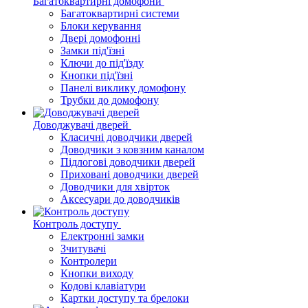
Багатоквартирні домофони
Багатоквартирні системи
Блоки керування
Двері домофонні
Замки під'їзні
Ключи до під'їзду
Кнопки під'їзні
Панелі виклику домофону
Трубки до домофону
Доводжувачі дверей
Класичні доводчики дверей
Доводчики з ковзним каналом
Підлогові доводчики дверей
Приховані доводчики дверей
Доводчики для хвірток
Аксесуари до доводчиків
Контроль доступу
Електронні замки
Зчитувачі
Контролери
Кнопки виходу
Кодові клавіатури
Картки доступу та брелоки