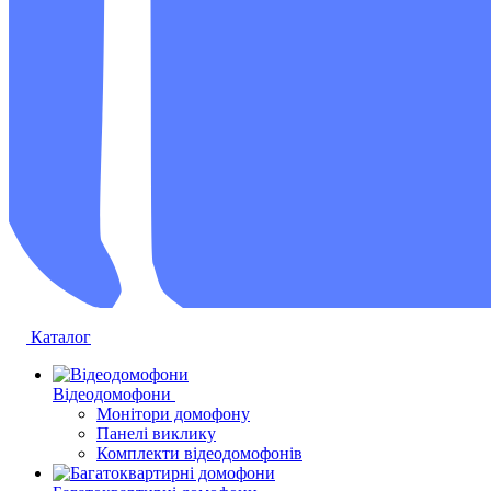
Каталог
Відеодомофони
Монітори домофону
Панелі виклику
Комплекти відеодомофонів