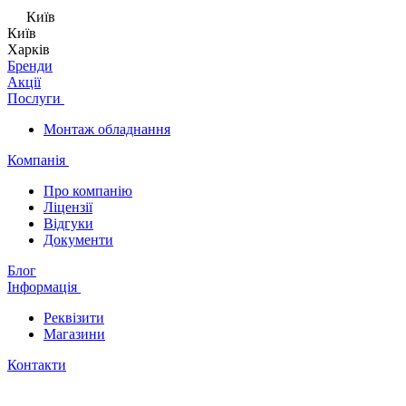
Київ
Київ
Харків
Бренди
Акції
Послуги
Монтаж обладнання
Компанія
Про компанію
Ліцензії
Відгуки
Документи
Блог
Інформація
Реквізити
Магазини
Контакти