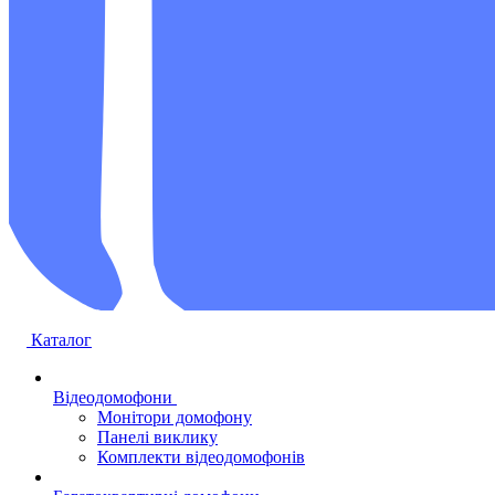
Каталог
Відеодомофони
Монітори домофону
Панелі виклику
Комплекти відеодомофонів