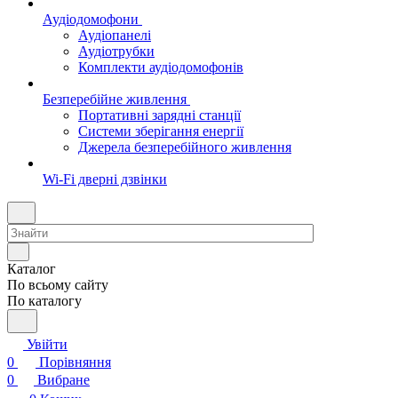
Аудіодомофони
Аудіопанелі
Аудіотрубки
Комплекти аудіодомофонів
Безперебійне живлення
Портативні зарядні станції
Системи зберігання енергії
Джерела безперебійного живлення
Wi-Fi дверні дзвінки
Каталог
По всьому сайту
По каталогу
Увійти
0
Порівняння
0
Вибране