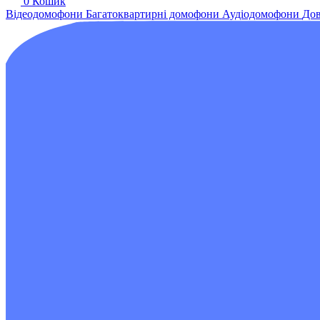
0
Кошик
Відеодомофони
Багатоквартирні домофони
Аудіодомофони
Дов