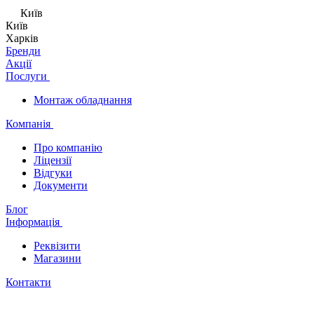
Київ
Київ
Харків
Бренди
Акції
Послуги
Монтаж обладнання
Компанія
Про компанію
Ліцензії
Відгуки
Документи
Блог
Інформація
Реквізити
Магазини
Контакти