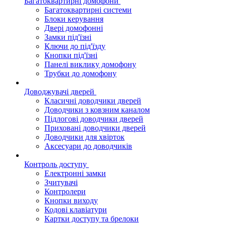
Багатоквартирні домофони
Багатоквартирні системи
Блоки керування
Двері домофонні
Замки під'їзні
Ключи до під'їзду
Кнопки під'їзні
Панелі виклику домофону
Трубки до домофону
Доводжувачі дверей
Класичні доводчики дверей
Доводчики з ковзним каналом
Підлогові доводчики дверей
Приховані доводчики дверей
Доводчики для хвірток
Аксесуари до доводчиків
Контроль доступу
Електронні замки
Зчитувачі
Контролери
Кнопки виходу
Кодові клавіатури
Картки доступу та брелоки