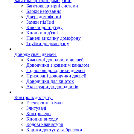
Багатоквартирні домофони
Багатоквартирні системи
Блоки керування
Двері домофонні
Замки під'їзні
Ключи до під'їзду
Кнопки під'їзні
Панелі виклику домофону
Трубки до домофону
Доводжувачі дверей
Класичні доводчики дверей
Доводчики з ковзним каналом
Підлогові доводчики дверей
Приховані доводчики дверей
Доводчики для хвірток
Аксесуари до доводчиків
Контроль доступу
Електронні замки
Зчитувачі
Контролери
Кнопки виходу
Кодові клавіатури
Картки доступу та брелоки