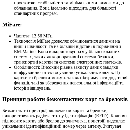
простотою, стабільністю та мінімальними вимогами до
обладнання. Вона ідеально підходить для більшості
стандартних програм.
MiFare:
Частота: 13,56 МГц
Технологія MiFare дозволяє обмінюватися даними на
вищій швидкості та на більшій відстані в порівнянні з
EM-Marine. Вона використовується у більш складних
системах, таких як корпоративні системи безпеки,
транспортні картки та системи електронних платежів.
Особливості: Високий рівень захисту даних завдяки
шифруванню та застосуванню унікальних ключів. Ці
картки та брелоки можуть також підтримувати додаткові
функції, такі як збереження персональної інформації та
історії відвідувань.
Принцип роботи безконтактних карт та брелоків
Безконтактні пристрої, включаючи карти та брелоки,
використовують радіочастотну ідентифікацію (RFID). Коли ви
підносите картку або брелок до зчитувача, пристрій надсилає
унікальний ідентифікаційний номер через антену. Зчитувач