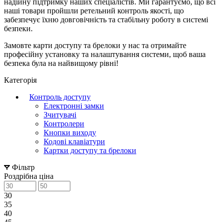
надійну підтримку наших спеціалістів. Ми гарантуємо, що всі
наші товари пройшли ретельний контроль якості, що
забезпечує їхню довговічність та стабільну роботу в системі
безпеки.
Замовте карти доступу та брелоки у нас та отримайте
професійну установку та налаштування системи, щоб ваша
безпека була на найвищому рівні!
Категорія
Контроль доступу
Електронні замки
Зчитувачі
Контролери
Кнопки виходу
Кодові клавіатури
Картки доступу та брелоки
Фільтр
Роздрібна ціна
30
35
40