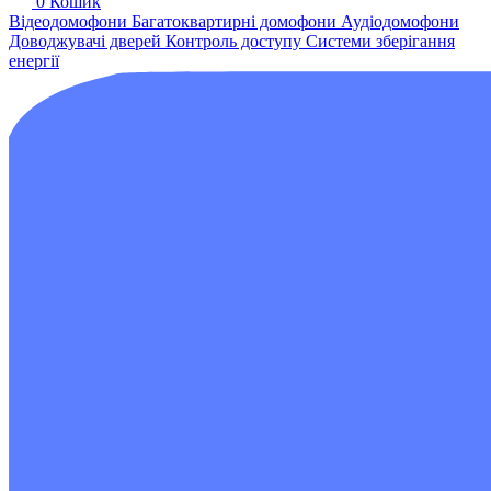
0
Кошик
Відеодомофони
Багатоквартирні домофони
Аудіодомофони
Доводжувачі дверей
Контроль доступу
Системи зберігання
енергії