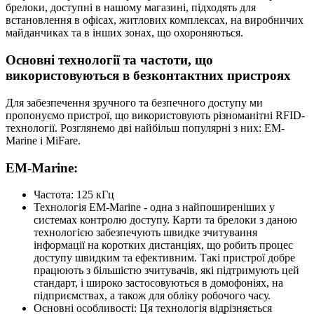
брелоки, доступні в нашому магазині, підходять для
встановлення в офісах, житлових комплексах, на виробничих
майданчиках та в інших зонах, що охороняються.
Основні технології та частоти, що
використовуються в безконтактних пристроях
Для забезпечення зручного та безпечного доступу ми
пропонуємо пристрої, що використовують різноманітні RFID-
технології. Розглянемо дві найбільш популярні з них: EM-
Marine і MiFare.
EM-Marine:
Частота: 125 кГц
Технологія EM-Marine - одна з найпоширеніших у
системах контролю доступу. Карти та брелоки з даною
технологією забезпечують швидке зчитування
інформації на коротких дистанціях, що робить процес
доступу швидким та ефективним. Такі пристрої добре
працюють з більшістю зчитувачів, які підтримують цей
стандарт, і широко застосовуються в домофоніях, на
підприємствах, а також для обліку робочого часу.
Основні особливості: Ця технологія відрізняється