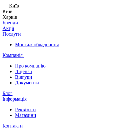
Київ
Київ
Харків
Бренди
Акції
Послуги
Монтаж обладнання
Компанія
Про компанію
Ліцензії
Відгуки
Документи
Блог
Інформація
Реквізити
Магазини
Контакти