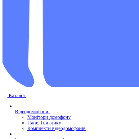
Каталог
Відеодомофони
Монітори домофону
Панелі виклику
Комплекти відеодомофонів