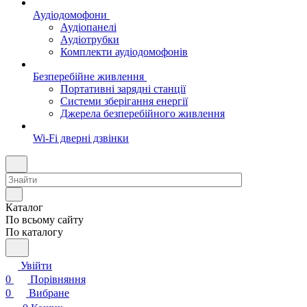
Аудіодомофони
Аудіопанелі
Аудіотрубки
Комплекти аудіодомофонів
Безперебійне живлення
Портативні зарядні станції
Системи зберігання енергії
Джерела безперебійного живлення
Wi-Fi дверні дзвінки
Каталог
По всьому сайту
По каталогу
Увійти
0
Порівняння
0
Вибране