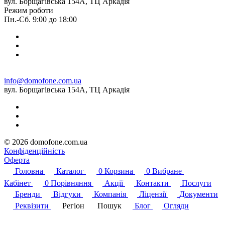
вул. Борщагівська 154А, ТЦ Аркадія
Режим роботи
Пн.-Сб. 9:00 до 18:00
info@domofone.com.ua
вул. Борщагівська 154А, ТЦ Аркадія
© 2026 domofone.com.ua
Конфіденційність
Оферта
Головна
Каталог
0
Корзина
0
Вибране
Кабінет
0
Порівняння
Акції
Контакти
Послуги
Бренди
Відгуки
Компанія
Ліцензії
Документи
Реквізити
Регіон
Пошук
Блог
Огляди