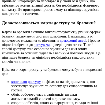
приймає інформацію та перевіряє її у своїй базі даних, що
забезпечує моментальний доступ без необхідності фізичного
контакту. Це прискорює процес входу та підвищує зручність
використання системи.
Де застосовуються карти доступу та брелоки?
Карти та брелоки активно використовуються у різних сферах
безпеки, включаючи системи домофонії. Наприклад, з їх
допомогою можна легко відчинити
домофонні двері
. Просто
піднесіть брелок до
зчитувача
, і двері відчиняться. Такий
спосіб доступу стає особливо зручним для житлових
комплексів та офісних будівель з великим потоком людей. Це
підвищує безпеку та мінімізує необхідність використання
ключів чи кнопок.
Крім того, карти доступу та брелоки можуть бути використані
для:
контролю доступу
в офісах та на підприємствах, що
забезпечує зручність та безпеку для співробітників та
гостей.
облік робочого часу працівників завдяки
автоматизованій системі відстеження часу.
охорони об'єктів, таких як паркування, склади та інші