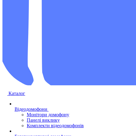
Каталог
Відеодомофони
Монітори домофону
Панелі виклику
Комплекти відеодомофонів