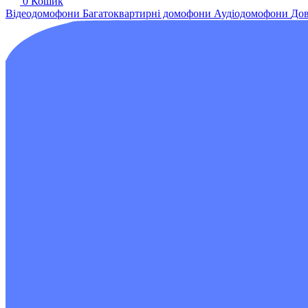
0
Кошик
Відеодомофони
Багатоквартирні домофони
Аудіодомофони
Дов