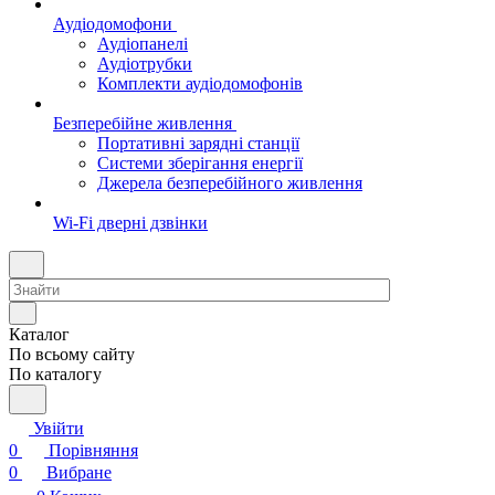
Аудіодомофони
Аудіопанелі
Аудіотрубки
Комплекти аудіодомофонів
Безперебійне живлення
Портативні зарядні станції
Системи зберігання енергії
Джерела безперебійного живлення
Wi-Fi дверні дзвінки
Каталог
По всьому сайту
По каталогу
Увійти
0
Порівняння
0
Вибране