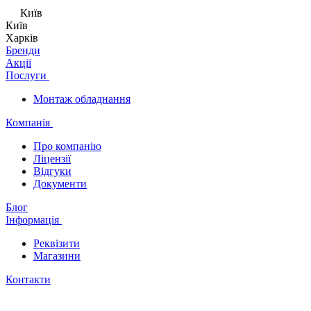
Київ
Київ
Харків
Бренди
Акції
Послуги
Монтаж обладнання
Компанія
Про компанію
Ліцензії
Відгуки
Документи
Блог
Інформація
Реквізити
Магазини
Контакти