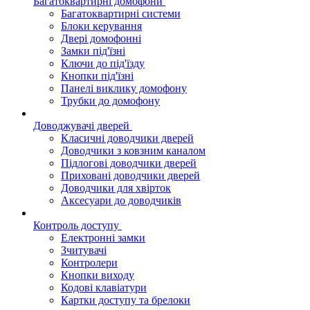
Багатоквартирні домофони
Багатоквартирні системи
Блоки керування
Двері домофонні
Замки під'їзні
Ключи до під'їзду
Кнопки під'їзні
Панелі виклику домофону
Трубки до домофону
Доводжувачі дверей
Класичні доводчики дверей
Доводчики з ковзним каналом
Підлогові доводчики дверей
Приховані доводчики дверей
Доводчики для хвірток
Аксесуари до доводчиків
Контроль доступу
Електронні замки
Зчитувачі
Контролери
Кнопки виходу
Кодові клавіатури
Картки доступу та брелоки