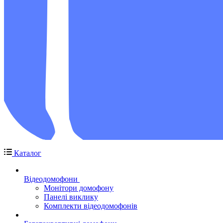
Каталог
Відеодомофони
Монітори домофону
Панелі виклику
Комплекти відеодомофонів