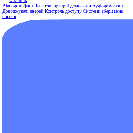
0
Кошик
Відеодомофони
Багатоквартирні домофони
Аудіодомофони
Доводжувачі дверей
Контроль доступу
Системи зберігання
енергії