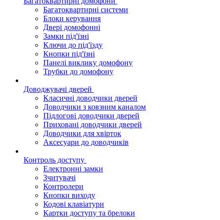
Багатоквартирні домофони
Багатоквартирні системи
Блоки керування
Двері домофонні
Замки під'їзні
Ключи до під'їзду
Кнопки під'їзні
Панелі виклику домофону
Трубки до домофону
Доводжувачі дверей
Класичні доводчики дверей
Доводчики з ковзним каналом
Підлогові доводчики дверей
Приховані доводчики дверей
Доводчики для хвірток
Аксесуари до доводчиків
Контроль доступу
Електронні замки
Зчитувачі
Контролери
Кнопки виходу
Кодові клавіатури
Картки доступу та брелоки