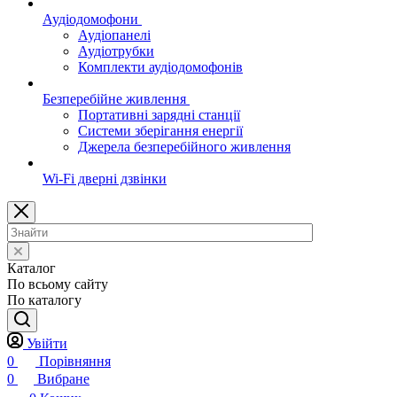
Аудіодомофони
Аудіопанелі
Аудіотрубки
Комплекти аудіодомофонів
Безперебійне живлення
Портативні зарядні станції
Системи зберігання енергії
Джерела безперебійного живлення
Wi-Fi дверні дзвінки
Каталог
По всьому сайту
По каталогу
Увійти
0
Порівняння
0
Вибране