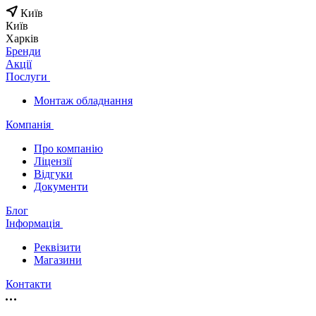
Київ
Київ
Харків
Бренди
Акції
Послуги
Монтаж обладнання
Компанія
Про компанію
Ліцензії
Відгуки
Документи
Блог
Інформація
Реквізити
Магазини
Контакти