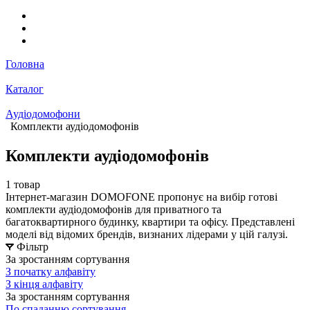
Головна
Каталог
Аудіодомофони
Комплекти аудіодомофонів
Комплекти аудіодомофонів
1 товар
Інтернет-магазин DOMOFONE пропонує на вибір готові
комплекти аудіодомофонів для приватного та
багатоквартирного будинку, квартири та офісу. Представлені
моделі від відомих брендів, визнаних лідерами у цій галузі.
Фільтр
За зростанням сортування
З початку алфавіту
З кінця алфавіту
За зростанням сортування
По спаданню сортування