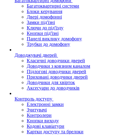
Багатоквартирні домофони
Багатоквартирні системи
Блоки керування
Двері домофонні
Замки під'їзні
Ключи до під'їзду
Кнопки під'їзні
Панелі виклику домофону
Трубки до домофону
Доводжувачі дверей
Класичні доводчики дверей
Доводчики з ковзним каналом
Підлогові доводчики дверей
Приховані доводчики дверей
Доводчики для хвірток
Аксесуари до доводчиків
Контроль доступу
Електронні замки
Зчитувачі
Контролери
Кнопки виходу
Кодові клавіатури
Картки доступу та брелоки