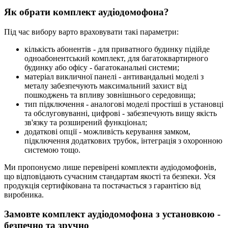
Як обрати комплект аудіодомофона?
Під час вибору варто враховувати такі параметри:
кількість абонентів - для приватного будинку підійде
одноабонентський комплект, для багатоквартирного
будинку або офісу - багатоканальні системи;
матеріал викличної панелі - антивандальні моделі з
металу забезпечують максимальний захист від
пошкоджень та впливу зовнішнього середовища;
тип підключення - аналогові моделі простіші в установці
та обслуговуванні, цифрові - забезпечують вищу якість
зв'язку та розширений функціонал;
додаткові опції - можливість керування замком,
підключення додаткових трубок, інтеграція з охоронною
системою тощо.
Ми пропонуємо лише перевірені комплекти аудіодомофонів,
що відповідають сучасним стандартам якості та безпеки. Уся
продукція сертифікована та постачається з гарантією від
виробника.
Замовте комплект аудіодомофона з установкою -
безпечно та зручно