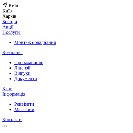
Київ
Київ
Харків
Бренди
Акції
Послуги
Монтаж обладнання
Компанія
Про компанію
Ліцензії
Відгуки
Документи
Блог
Інформація
Реквізити
Магазини
Контакти