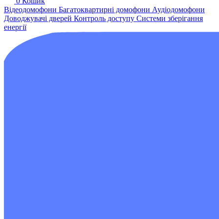
0
Кошик
Відеодомофони
Багатоквартирні домофони
Аудіодомофони
Доводжувачі дверей
Контроль доступу
Системи зберігання
енергії