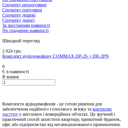
Спочатку непопулярні
Спочатку популярні
Спочатку дешеві
Спочатку дорогі
За зростанням наявності
По спаданню наявності
Швидкий перегляд
2 024 грн.
Комплект аудіодомофону COMMAX DP-2S + DR-2PN
0
Є в наявності
В кошик
Комплекти аудіодомофонів - це готові рішення для
забезпечення надійного голосового зв'язку та
контролю
доступу
у житлових і комерційних об'єктах. Це зручний і
практичний спосіб захистити квартиру, приватний будинок,
офіс або підприємство від несанкціонованого проникнення.