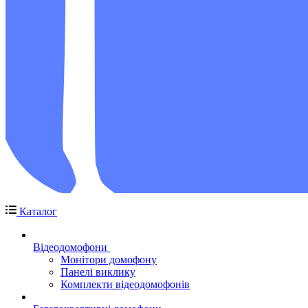
Каталог
Відеодомофони
Монітори домофону
Панелі виклику
Комплекти відеодомофонів