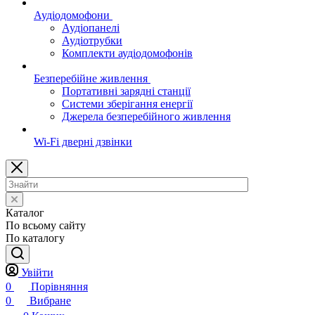
Аудіодомофони
Аудіопанелі
Аудіотрубки
Комплекти аудіодомофонів
Безперебійне живлення
Портативні зарядні станції
Системи зберігання енергії
Джерела безперебійного живлення
Wi-Fi дверні дзвінки
Каталог
По всьому сайту
По каталогу
Увійти
0
Порівняння
0
Вибране