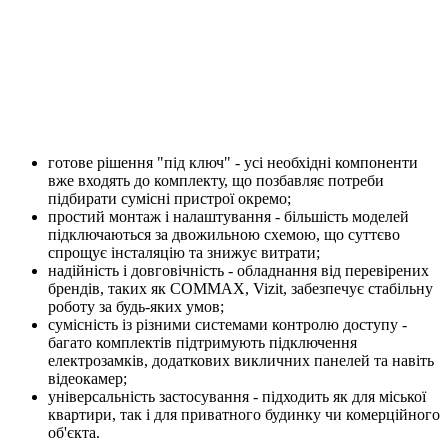
готове рішення "під ключ" - усі необхідні компоненти
вже входять до комплекту, що позбавляє потреби
підбирати сумісні пристрої окремо;
простий монтаж і налаштування - більшість моделей
підключаються за двожильною схемою, що суттєво
спрощує інсталяцію та знижує витрати;
надійність і довговічність - обладнання від перевірених
брендів, таких як COMMAX, Vizit, забезпечує стабільну
роботу за будь-яких умов;
сумісність із різними системами контролю доступу -
багато комплектів підтримують підключення
електрозамків, додаткових викличних панелей та навіть
відеокамер;
універсальність застосування - підходить як для міської
квартири, так і для приватного будинку чи комерційного
об'єкта.