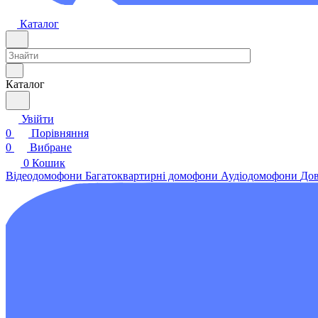
Каталог
Каталог
Увійти
0
Порівняння
0
Вибране
0
Кошик
Відеодомофони
Багатоквартирні домофони
Аудіодомофони
Дов