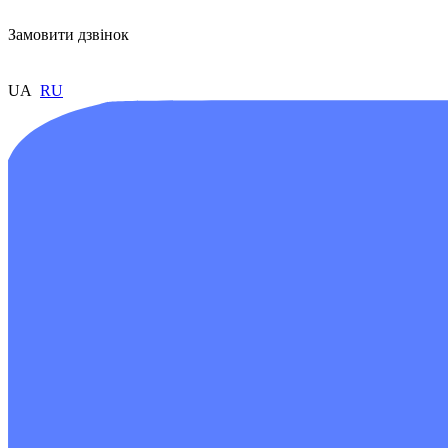
Замовити дзвінок
UA
RU