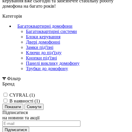
керування вже сьогодні та забезпечте стабільну роботу
домофона на багато років!
Категорія
Багатоквартирні домофони
Багатоквартирні системи
Блоки керування
Двері домофонні
Замки під'їзні
Ключи до під'їзду
Кнопки під'їзні
Панелі виклику домофону
Трубки до домофону
Фільтр
Бренд
CYFRAL (
1
)
В наявності (
1
)
Скинути
Підписатися
на новини та акції
Підписатися