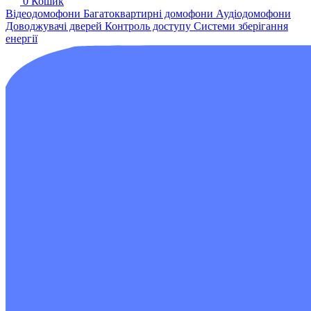
0
Кошик
Відеодомофони
Багатоквартирні домофони
Аудіодомофони
Доводжувачі дверей
Контроль доступу
Системи зберігання
енергії