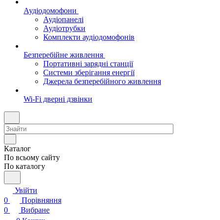
Аудіодомофони
Аудіопанелі
Аудіотрубки
Комплекти аудіодомофонів
Безперебійне живлення
Портативні зарядні станції
Системи зберігання енергії
Джерела безперебійного живлення
Wi-Fi дверні дзвінки
Каталог
По всьому сайту
По каталогу
Увійти
0
Порівняння
0
Вибране