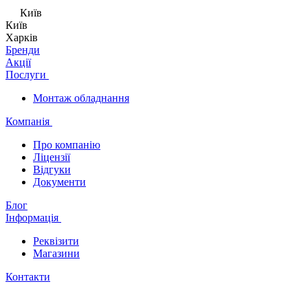
Київ
Київ
Харків
Бренди
Акції
Послуги
Монтаж обладнання
Компанія
Про компанію
Ліцензії
Відгуки
Документи
Блог
Інформація
Реквізити
Магазини
Контакти