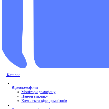
Каталог
Відеодомофони
Монітори домофону
Панелі виклику
Комплекти відеодомофонів