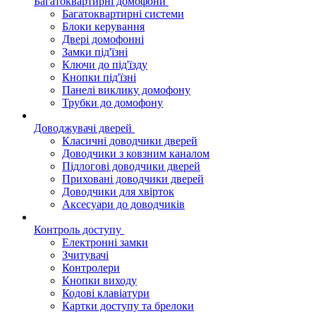
Багатоквартирні домофони
Багатоквартирні системи
Блоки керування
Двері домофонні
Замки під'їзні
Ключи до під'їзду
Кнопки під'їзні
Панелі виклику домофону
Трубки до домофону
Доводжувачі дверей
Класичні доводчики дверей
Доводчики з ковзним каналом
Підлогові доводчики дверей
Приховані доводчики дверей
Доводчики для хвірток
Аксесуари до доводчиків
Контроль доступу
Електронні замки
Зчитувачі
Контролери
Кнопки виходу
Кодові клавіатури
Картки доступу та брелоки