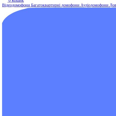
0
Кошик
Відеодомофони
Багатоквартирні домофони
Аудіодомофони
Дов