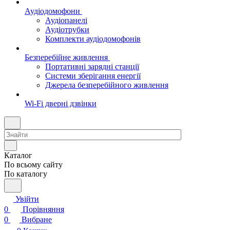
Аудіодомофони
Аудіопанелі
Аудіотрубки
Комплекти аудіодомофонів
Безперебійне живлення
Портативні зарядні станції
Системи зберігання енергії
Джерела безперебійного живлення
Wi-Fi дверні дзвінки
Каталог
По всьому сайту
По каталогу
Увійти
0
Порівняння
0
Вибране