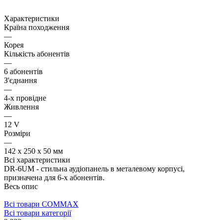
Характеристики
Країна походження
—
Корея
Кількість абонентів
—
6 абонентів
З'єднання
—
4-х провідне
Живлення
—
12 V
Розміри
—
142 х 250 х 50 мм
Всі характеристики
DR-6UM - стильна аудіопанель в металевому корпусі,
призначена для 6-х абонентів.
Весь опис
Всі товари COMMAX
Всі товари категорії