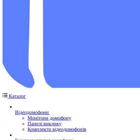
Каталог
Відеодомофони
Монітори домофону
Панелі виклику
Комплекти відеодомофонів