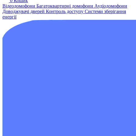
0
Кошик
Відеодомофони
Багатоквартирні домофони
Аудіодомофони
Доводжувачі дверей
Контроль доступу
Системи зберігання
енергії