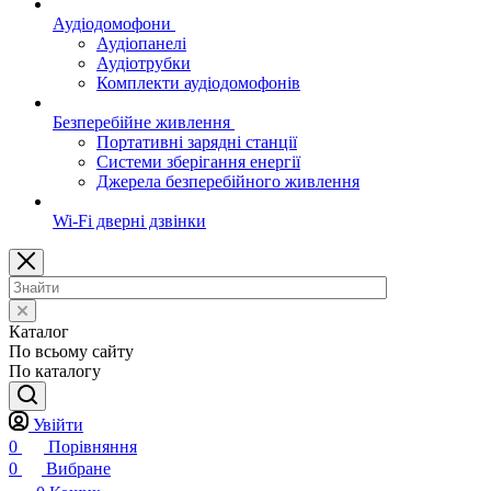
Аудіодомофони
Аудіопанелі
Аудіотрубки
Комплекти аудіодомофонів
Безперебійне живлення
Портативні зарядні станції
Системи зберігання енергії
Джерела безперебійного живлення
Wi-Fi дверні дзвінки
Каталог
По всьому сайту
По каталогу
Увійти
0
Порівняння
0
Вибране