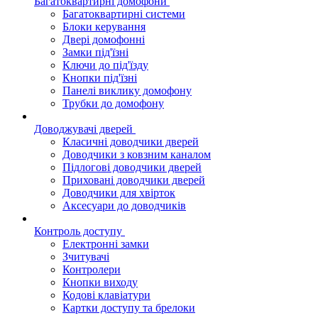
Багатоквартирні домофони
Багатоквартирні системи
Блоки керування
Двері домофонні
Замки під'їзні
Ключи до під'їзду
Кнопки під'їзні
Панелі виклику домофону
Трубки до домофону
Доводжувачі дверей
Класичні доводчики дверей
Доводчики з ковзним каналом
Підлогові доводчики дверей
Приховані доводчики дверей
Доводчики для хвірток
Аксесуари до доводчиків
Контроль доступу
Електронні замки
Зчитувачі
Контролери
Кнопки виходу
Кодові клавіатури
Картки доступу та брелоки