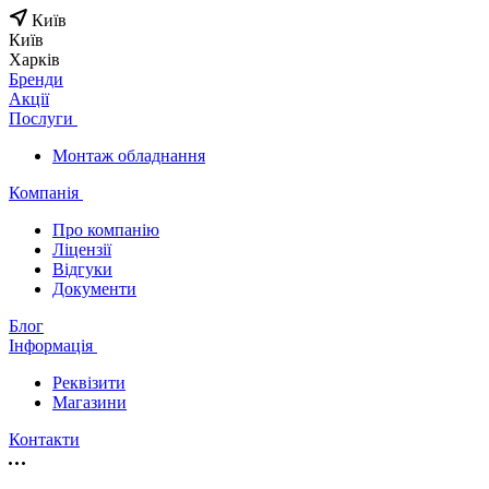
Київ
Київ
Харків
Бренди
Акції
Послуги
Монтаж обладнання
Компанія
Про компанію
Ліцензії
Відгуки
Документи
Блог
Інформація
Реквізити
Магазини
Контакти