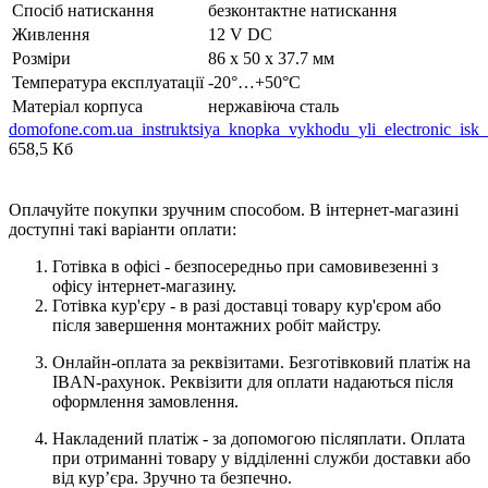
Спосіб натискання
безконтактне натискання
Живлення
12 V DC
Розміри
86 х 50 х 37.7 мм
Температура експлуатації
-20°…+50°C
Матеріал корпуса
нержавіюча сталь
domofone.com.ua_instruktsiya_knopka_vykhodu_yli_electronic_isk
658,5 Кб
Оплачуйте покупки зручним способом. В інтернет-магазині
доступні такі варіанти оплати:
Готівка в офісі - безпосередньо при самовивезенні з
офісу інтернет-магазину.
Готівка кур'єру - в разі доставці товару кур'єром або
після завершення монтажних робіт майстру.
Онлайн-оплата за реквізитами. Безготівковий платіж на
IBAN-рахунок. Реквізити для оплати надаються після
оформлення замовлення.
Накладений платіж - за допомогою післяплати. Оплата
при отриманні товару у відділенні служби доставки або
від кур’єра. Зручно та безпечно.