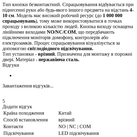
Тип кнопки безконтактний. Спрацьовування відбувається при
піднесенні руки або будь-якого іншого предмета на відстань
4-
10 см
. Модель має високий робочий ресурс (до
1 000 000
спрацьовувань
), тому може використовуватися в точках
проходу з великою кількістю людей. Кнопка виходу оснащена
лінійними виходами
NO/NC/COM
, що передбачають
підключення моніторів домофону, контролерів або
електрозамків. Процес спрацьовування візуалізується за
допомогою
світлодіодного підсвічування.
Тип установки -
врізний
. Призначена для монтажу в порожні
двері. Матеріал -
нержавіюча сталь
.
Відгуки
Завантаження відгуків...
5
Додати відгук
Країна походження
Китай
Спосіб встановлення
врізний
Контакти
NO | NC | COM
Підсвічування
LED підсвічування