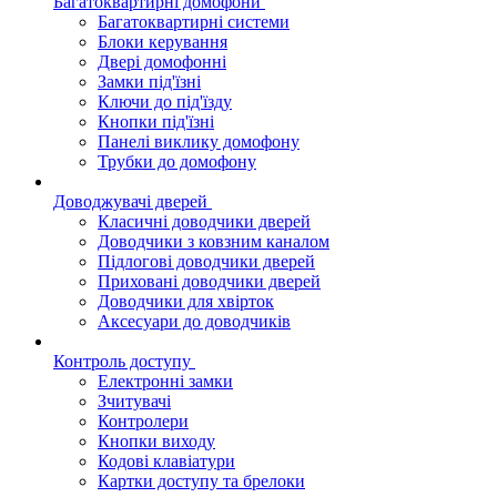
Багатоквартирні домофони
Багатоквартирні системи
Блоки керування
Двері домофонні
Замки під'їзні
Ключи до під'їзду
Кнопки під'їзні
Панелі виклику домофону
Трубки до домофону
Доводжувачі дверей
Класичні доводчики дверей
Доводчики з ковзним каналом
Підлогові доводчики дверей
Приховані доводчики дверей
Доводчики для хвірток
Аксесуари до доводчиків
Контроль доступу
Електронні замки
Зчитувачі
Контролери
Кнопки виходу
Кодові клавіатури
Картки доступу та брелоки