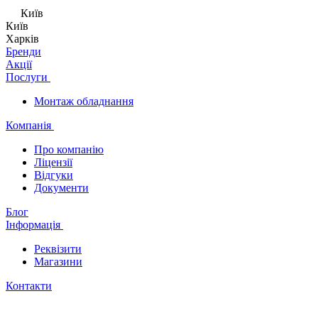
Київ
Київ
Харків
Бренди
Акції
Послуги
Монтаж обладнання
Компанія
Про компанію
Ліцензії
Відгуки
Документи
Блог
Інформація
Реквізити
Магазини
Контакти