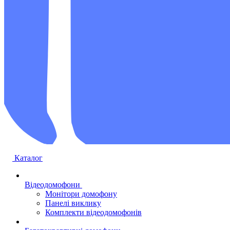
Каталог
Відеодомофони
Монітори домофону
Панелі виклику
Комплекти відеодомофонів