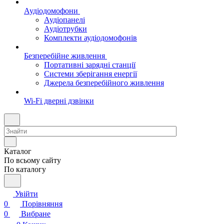
Аудіодомофони
Аудіопанелі
Аудіотрубки
Комплекти аудіодомофонів
Безперебійне живлення
Портативні зарядні станції
Системи зберігання енергії
Джерела безперебійного живлення
Wi-Fi дверні дзвінки
Каталог
По всьому сайту
По каталогу
Увійти
0
Порівняння
0
Вибране