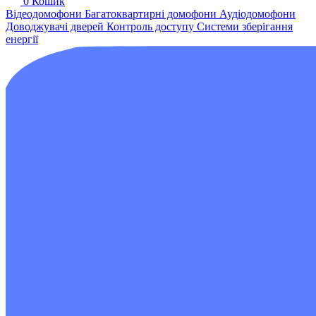
0
Кошик
Відеодомофони
Багатоквартирні домофони
Аудіодомофони
Доводжувачі дверей
Контроль доступу
Системи зберігання
енергії