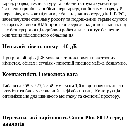
заряд, розряд, температуру та робочий струм акумуляторів.
Така електроніка запобігає перезаряду, глибокому розряду й
перегріву, а також підтримує балансування осередків LiFePO₄,
забезпечуючи стабільну роботу та подовжений термін служби
батарей. Завдяки BMS пристрій зберігає надійність навіть під
час безперервної цілодобової роботи та гарантує безпечне
живлення під'єднаного обладнання.
Низький рівень шуму - 40 дБ
При рівні 40 дБ ДБЖ можна встановлювати в житлових
кімнатах, офісах і студіях - пристрій працює майже безшумно.
Компактність і невелика вага
Габарити 258 × 225,5 × 49 мм і маса 1,6 кг дозволяють легко
розмістити блок у серверній шафі або полиці. Конструкція
оптимізована для швидкого монтажу та економії простору.
Переваги, які вирізняють Como Plus 8012 серед
аналогів