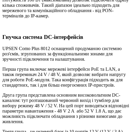
кілька споживачів. Такий діапазон ідеально підходить для
мережевого та комунікаційного обладнання - від PON-
терміналів до IP-камер.
Гнучка система DC-інтерфейсів
UPSEN Como Plus 8012 оснащений продуманою системою
роз'ємів, згрупованих за функціональними зонами для
зручності підключення та налаштування.
Перша група включає мережеві інтерфейси PoE та LAN, а
також перемикач 24 V / 48 V, який дозволяє вибрати напругу
для роботи PoE-модуля. Така конфігурація підходить як для
стандартних, так і для більш енергоємних IP-пристроїв.
Друга група представлена основним високовольтним DC-
каналом: тут розташований червоний вихід і тумблер для
вибору режиму 48 V / 52 V. На цей порт виводяться відповідні
параметри навантаження - 48 V 2 A або 52 V 1.8 A, що дає
можливість підключати обладнання з різними вимогами до
живлення.
Третя група - це окремий блок із 10 портів 12 V (12 V / 3 A).