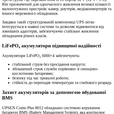
Він призначений для одночасного живлення великої кількості
малопотужних пристроїв: камер, роутерів, медіаконвертерів та
іншого мережевого обладнання.
Завдяки такій структурованій компоновці UPS легко
інтегрується в наявні системи та дозволяє відмовитися від
зовнішніх адаптерів, забезпечуючи стабільне живлення
обладнання різних класів.
LiFePO₄ акумулятори підвищеної надійності
Акумулятори LiFePO₄ 6000×4 забезпечують:
стабільний струм без просідання напруги;
збільшений строк служби порівняно зі свинцево-
кислотними батареями;
безпеку під час тривалої роботи;
стійкість до перепадів температури та глибокого розряду.
Захист акумуляторів за допомогою вбудованої
BMS
UPSEN Como Plus 8012 обладнано системою керування
батареєю BMS (Battery Management System), яка контролює