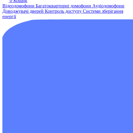
0
Кошик
Відеодомофони
Багатоквартирні домофони
Аудіодомофони
Доводжувачі дверей
Контроль доступу
Системи зберігання
енергії