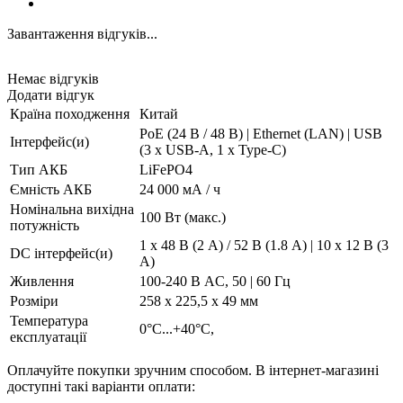
Завантаження відгуків...
Немає відгуків
Додати відгук
Країна походження
Китай
PoE (24 В / 48 В) | Ethernet (LAN) | USB
Інтерфейс(и)
(3 x USB-A, 1 x Type-C)
Тип АКБ
LiFePO4
Ємність АКБ
24 000 мА / ч
Номінальна вихідна
100 Вт (макс.)
потужність
1 x 48 В (2 A) / 52 В (1.8 A) | 10 x 12 В (3
DC інтерфейс(и)
А)
Живлення
100-240 В AC, 50 | 60 Гц
Розміри
258 х 225,5 х 49 мм
Температура
0°C...+40°C,
експлуатації
Оплачуйте покупки зручним способом. В інтернет-магазині
доступні такі варіанти оплати: