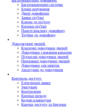
Багатоквартирні домофони
Багатоквартирні системи
Блоки керування
Двері домофонні
Замки під'їзні
Ключи до під'їзду
Кнопки під'їзні
Панелі виклику домофону
Трубки до домофону
Доводжувачі дверей
Класичні доводчики дверей
Доводчики з ковзним каналом
Підлогові доводчики дверей
Приховані доводчики дверей
Доводчики для хвірток
Аксесуари до доводчиків
Контроль доступу
Електронні замки
Зчитувачі
Контролери
Кнопки виходу
Кодові клавіатури
Картки доступу та брелоки