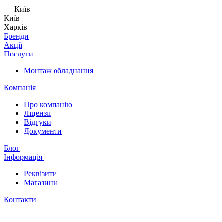
Київ
Київ
Харків
Бренди
Акції
Послуги
Монтаж обладнання
Компанія
Про компанію
Ліцензії
Відгуки
Документи
Блог
Інформація
Реквізити
Магазини
Контакти