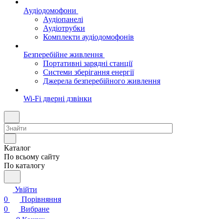
Аудіодомофони
Аудіопанелі
Аудіотрубки
Комплекти аудіодомофонів
Безперебійне живлення
Портативні зарядні станції
Системи зберігання енергії
Джерела безперебійного живлення
Wi-Fi дверні дзвінки
Каталог
По всьому сайту
По каталогу
Увійти
0
Порівняння
0
Вибране