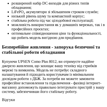
розширений набір DC-виходів для різних типів
обладнання;
LiFePO₄ акумулятори зі збільшеним строком служби;
низький рівень шуму та компактний корпус;
стабільна робота під час цілодобової експлуатації;
можливість використання як у домашніх мережах, так і в
професійних проєктах;
оптимальне співвідношення ціни та функціональності,
що робить модель вигідною для придбання.
Безперебійне живлення - запорука безпечної та
стабільної роботи обладнання
Купуючи UPSEN Como Plus 8012, ви отримуєте надійне
джерело живлення, що захищає вашу техніку від стрибків
мережі та вимкнень. Модель не потребує складного
налаштування й підходить користувачам із мінімальним
досвідом роботи з ДБЖ. За потреби ви можете замовити
професійне встановлення та підключення - фахівці інтернет-
магазину допоможуть правильно інтегрувати пристрій у вашу
систему, забезпечивши його стабільну роботу.
Відгуки