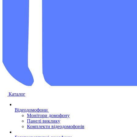
Каталог
Відеодомофони
Монітори домофону
Панелі виклику
Комплекти відеодомофонів