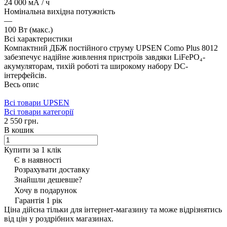
24 000 мА / ч
Номінальна вихідна потужність
—
100 Вт (макс.)
Всі характеристики
Компактний ДБЖ постійного струму UPSEN Como Plus 8012
забезпечує надійне живлення пристроїв завдяки LiFePO₄-
акумуляторам, тихій роботі та широкому набору DC-
інтерфейсів.
Весь опис
Всі товари UPSEN
Всі товари категорії
2 550 грн.
В кошик
Купити за 1 клiк
Є в наявності
Розрахувати доставку
Знайшли дешевше?
Хочу в подарунок
Гарантія 1 рік
Ціна дійсна тільки для інтернет-магазину та може відрізнятись
від цін у роздрібних магазинах.