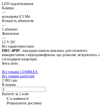
LED підсвічування
Камера
—
кольорова 0.5 Мп
Кількість абонентів
—
1 абонент
Живлення
—
12 V DC
Всі характеристики
DRC-4PIP
- накладна панель виклику для спільного
використання з відеодомофоном, що дозволяє зв'язуватись з
господарем квартири.
Весь опис
Всі товари COMMAX
Всі товари категорії
2 992 грн.
В кошик
Купити за 1 клiк
Є в наявності
Розрахувати доставку