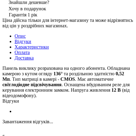
Знайшли дешевше?
Хочу в подарунок
Гарантія 1 рік
Ціна дійсна тільки для інтернет-магазину та може відрізнятись
від цін у роздрібних магазинах.
Опис
Відгуки
Характеристики
Оплата
Доставка
Панель виклику розрахована на одного абонента. Обладнана
камерою з кутом огляду
136°
та роздільною здатністю
0,52
Мп
. Тип матриці в камері -
CMOS
. Має автоматичне
світлодіодне підсвічування
. Оснащена вбудованим реле для
керування електронним замком. Напруга живлення
12 В
(від
відеодомофону).
Відгуки
Завантаження відгуків...