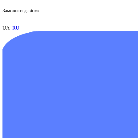
Замовити дзвінок
UA
RU