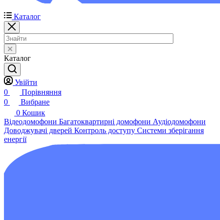
Каталог
Каталог
Увійти
0
Порівняння
0
Вибране
0
Кошик
Відеодомофони
Багатоквартирні домофони
Аудіодомофони
Доводжувачі дверей
Контроль доступу
Системи зберігання
енергії