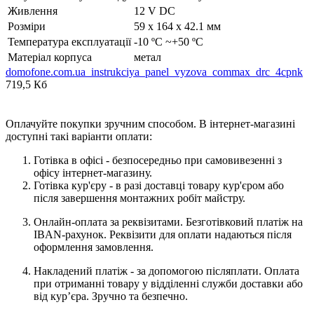
Живлення
12 V DC
Розміри
59 х 164 х 42.1 мм
Температура експлуатації
-10 ºC ~+50 ºC
Матеріал корпуса
метал
domofone.com.ua_instrukciya_panel_vyzova_commax_drc_4cpnk
719,5 Кб
Оплачуйте покупки зручним способом. В інтернет-магазині
доступні такі варіанти оплати:
Готівка в офісі - безпосередньо при самовивезенні з
офісу інтернет-магазину.
Готівка кур'єру - в разі доставці товару кур'єром або
після завершення монтажних робіт майстру.
Онлайн-оплата за реквізитами. Безготівковий платіж на
IBAN-рахунок. Реквізити для оплати надаються після
оформлення замовлення.
Накладений платіж - за допомогою післяплати. Оплата
при отриманні товару у відділенні служби доставки або
від кур’єра. Зручно та безпечно.