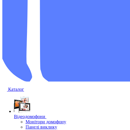
Каталог
Відеодомофони
Монітори домофону
Панелі виклику