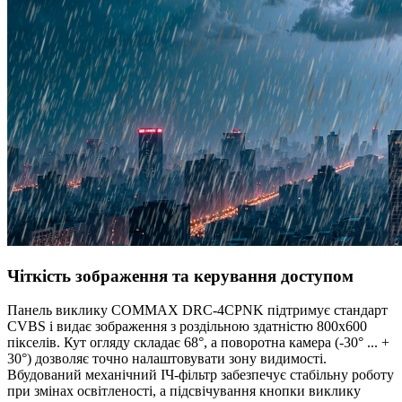
Чіткість зображення та керування доступом
Панель виклику COMMAX DRC-4CPNK підтримує стандарт
CVBS і видає зображення з роздільною здатністю 800x600
пікселів. Кут огляду складає 68°, а поворотна камера (-30° ... +
30°) дозволяє точно налаштовувати зону видимості.
Вбудований механічний ІЧ-фільтр забезпечує стабільну роботу
при змінах освітленості, а підсвічування кнопки виклику