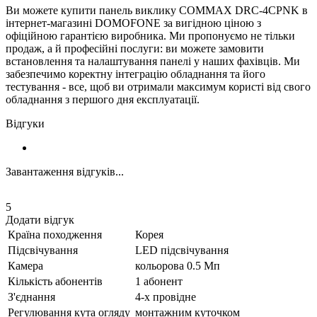
Ви можете купити панель виклику COMMAX DRC-4CPNK в
інтернет-магазині DOMOFONE за вигідною ціною з
офіційною гарантією виробника. Ми пропонуємо не тільки
продаж, а й професійні послуги: ви можете замовити
встановлення та налаштування панелі у наших фахівців. Ми
забезпечимо коректну інтеграцію обладнання та його
тестування - все, щоб ви отримали максимум користі від свого
обладнання з першого дня експлуатації.
Відгуки
Завантаження відгуків...
5
Додати відгук
Країна походження
Корея
Підсвічування
LED підсвічування
Камера
кольорова 0.5 Мп
Кількість абонентів
1 абонент
З'єднання
4-х провідне
Регулювання кута огляду
монтажним куточком