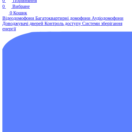
0
Порівняння
0
Вибране
0
Кошик
Відеодомофони
Багатоквартирні домофони
Аудіодомофони
Доводжувачі дверей
Контроль доступу
Системи зберігання
енергії