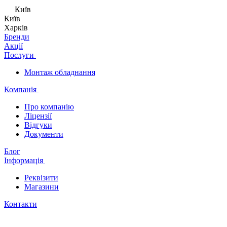
Київ
Київ
Харків
Бренди
Акції
Послуги
Монтаж обладнання
Компанія
Про компанію
Ліцензії
Відгуки
Документи
Блог
Інформація
Реквізити
Магазини
Контакти