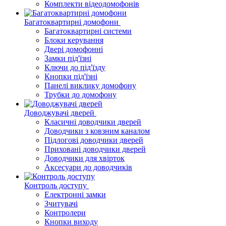
Комплекти відеодомофонів
Багатоквартирні домофони
Багатоквартирні системи
Блоки керування
Двері домофонні
Замки під'їзні
Ключи до під'їзду
Кнопки під'їзні
Панелі виклику домофону
Трубки до домофону
Доводжувачі дверей
Класичні доводчики дверей
Доводчики з ковзним каналом
Підлогові доводчики дверей
Приховані доводчики дверей
Доводчики для хвірток
Аксесуари до доводчиків
Контроль доступу
Електронні замки
Зчитувачі
Контролери
Кнопки виходу