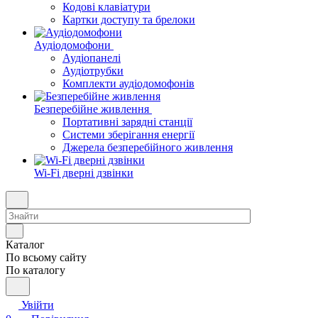
Кодові клавіатури
Картки доступу та брелоки
Аудіодомофони
Аудіопанелі
Аудіотрубки
Комплекти аудіодомофонів
Безперебійне живлення
Портативні зарядні станції
Системи зберігання енергії
Джерела безперебійного живлення
Wi-Fi дверні дзвінки
Каталог
По всьому сайту
По каталогу
Увійти