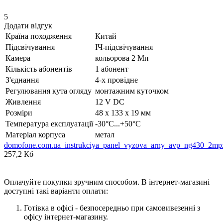
5
Додати відгук
Країна походження
Китай
Підсвічування
ІЧ-підсвічування
Камера
кольорова 2 Мп
Кількість абонентів
1 абонент
З'єднання
4-х провідне
Регулювання кута огляду
монтажним куточком
Живлення
12 V DC
Розміри
48 х 133 х 19 мм
Температура експлуатації
-30°С...+50°С
Матеріал корпуса
метал
domofone.com.ua_instrukciya_panel_vyzova_arny_avp_ng430_2mp
257,2 Кб
Оплачуйте покупки зручним способом. В інтернет-магазині
доступні такі варіанти оплати:
Готівка в офісі - безпосередньо при самовивезенні з
офісу інтернет-магазину.