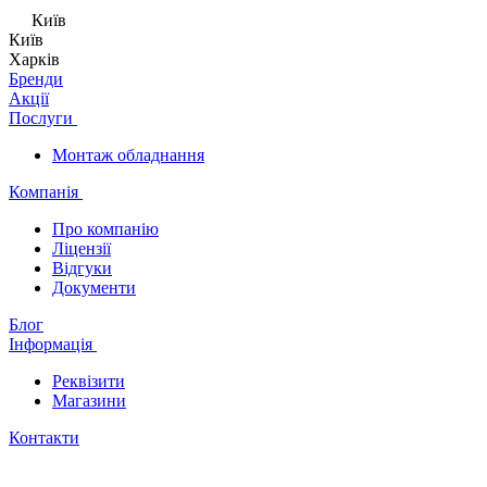
Київ
Київ
Харків
Бренди
Акції
Послуги
Монтаж обладнання
Компанія
Про компанію
Ліцензії
Відгуки
Документи
Блог
Інформація
Реквізити
Магазини
Контакти