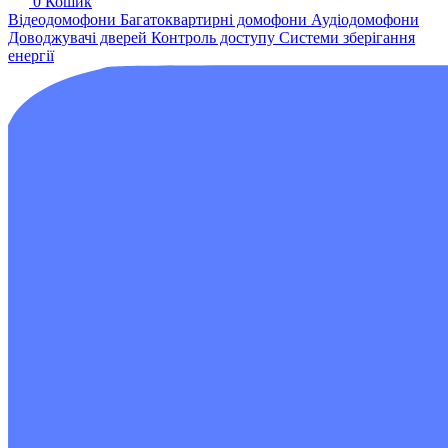
0
Кошик
Відеодомофони
Багатоквартирні домофони
Аудіодомофони
Доводжувачі дверей
Контроль доступу
Системи зберігання
енергії