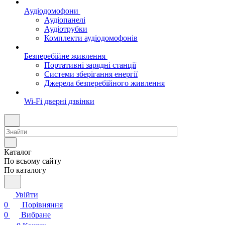
Аудіодомофони
Аудіопанелі
Аудіотрубки
Комплекти аудіодомофонів
Безперебійне живлення
Портативні зарядні станції
Системи зберігання енергії
Джерела безперебійного живлення
Wi-Fi дверні дзвінки
Каталог
По всьому сайту
По каталогу
Увійти
0
Порівняння
0
Вибране