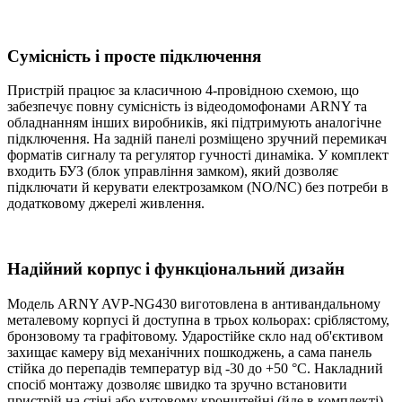
Сумісність і просте підключення
Пристрій працює за класичною 4-провідною схемою, що
забезпечує повну сумісність із відеодомофонами ARNY та
обладнанням інших виробників, які підтримують аналогічне
підключення. На задній панелі розміщено зручний перемикач
форматів сигналу та регулятор гучності динаміка. У комплект
входить БУЗ (блок управління замком), який дозволяє
підключати й керувати електрозамком (NO/NC) без потреби в
додатковому джерелі живлення.
Надійний корпус і функціональний дизайн
Модель ARNY AVP-NG430 виготовлена в антивандальному
металевому корпусі й доступна в трьох кольорах: сріблястому,
бронзовому та графітовому. Ударостійке скло над об'єктивом
захищає камеру від механічних пошкоджень, а сама панель
стійка до перепадів температур від -30 до +50 °C. Накладний
спосіб монтажу дозволяє швидко та зручно встановити
пристрій на стіні або кутовому кронштейні (йде в комплекті).