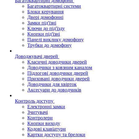
Багатоквартирні домофони
Багатоквартирні системи
Блоки керування
Двері домофонні
Замки під'їзні
Ключи до під'їзду
Кнопки під'їзні
Панелі виклику домофону
Трубки до домофону
Доводжувачі дверей
Класичні доводчики дверей
Доводчики з ковзним каналом
Підлогові доводчики дверей
Приховані доводчики дверей
Доводчики для хвірток
Аксесуари до доводчиків
Контроль доступу
Електронні замки
Зчитувачі
Контролери
Кнопки виходу
Кодові клавіатури
Картки доступу та брелоки