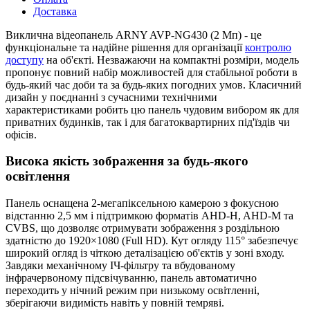
Доставка
Виклична відеопанель ARNY AVP-NG430 (2 Мп) - це
функціональне та надійне рішення для організації
контролю
доступу
на об'єкті. Незважаючи на компактні розміри, модель
пропонує повний набір можливостей для стабільної роботи в
будь-який час доби та за будь-яких погодних умов. Класичний
дизайн у поєднанні з сучасними технічними
характеристиками робить цю панель чудовим вибором як для
приватних будинків, так і для багатоквартирних під'їздів чи
офісів.
Висока якість зображення за будь-якого
освітлення
Панель оснащена 2-мегапіксельною камерою з фокусною
відстанню 2,5 мм і підтримкою форматів AHD-H, AHD-M та
CVBS, що дозволяє отримувати зображення з роздільною
здатністю до 1920×1080 (Full HD). Кут огляду 115° забезпечує
широкий огляд із чіткою деталізацією об'єктів у зоні входу.
Завдяки механічному ІЧ-фільтру та вбудованому
інфрачервоному підсвічуванню, панель автоматично
переходить у нічний режим при низькому освітленні,
зберігаючи видимість навіть у повній темряві.