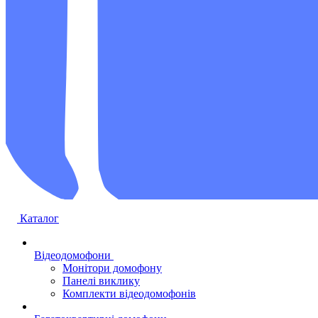
Каталог
Відеодомофони
Монітори домофону
Панелі виклику
Комплекти відеодомофонів