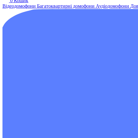
0
Кошик
Відеодомофони
Багатоквартирні домофони
Аудіодомофони
Дов