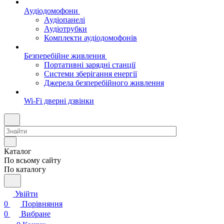
Аудіодомофони
Аудіопанелі
Аудіотрубки
Комплекти аудіодомофонів
Безперебійне живлення
Портативні зарядні станції
Системи зберігання енергії
Джерела безперебійного живлення
Wi-Fi дверні дзвінки
Каталог
По всьому сайту
По каталогу
Увійти
0
Порівняння
0
Вибране