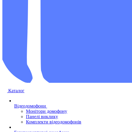
Каталог
Відеодомофони
Монітори домофону
Панелі виклику
Комплекти відеодомофонів