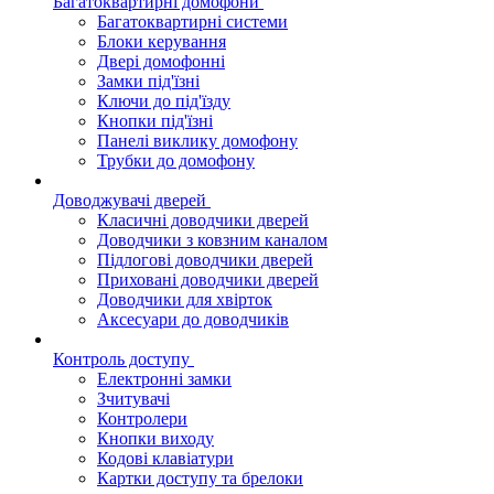
Багатоквартирні домофони
Багатоквартирні системи
Блоки керування
Двері домофонні
Замки під'їзні
Ключи до під'їзду
Кнопки під'їзні
Панелі виклику домофону
Трубки до домофону
Доводжувачі дверей
Класичні доводчики дверей
Доводчики з ковзним каналом
Підлогові доводчики дверей
Приховані доводчики дверей
Доводчики для хвірток
Аксесуари до доводчиків
Контроль доступу
Електронні замки
Зчитувачі
Контролери
Кнопки виходу
Кодові клавіатури
Картки доступу та брелоки