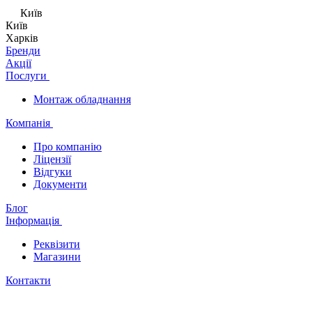
Київ
Київ
Харків
Бренди
Акції
Послуги
Монтаж обладнання
Компанія
Про компанію
Ліцензії
Відгуки
Документи
Блог
Інформація
Реквізити
Магазини
Контакти