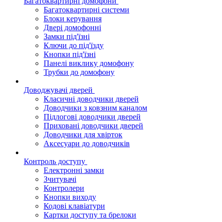
Багатоквартирні домофони
Багатоквартирні системи
Блоки керування
Двері домофонні
Замки під'їзні
Ключи до під'їзду
Кнопки під'їзні
Панелі виклику домофону
Трубки до домофону
Доводжувачі дверей
Класичні доводчики дверей
Доводчики з ковзним каналом
Підлогові доводчики дверей
Приховані доводчики дверей
Доводчики для хвірток
Аксесуари до доводчиків
Контроль доступу
Електронні замки
Зчитувачі
Контролери
Кнопки виходу
Кодові клавіатури
Картки доступу та брелоки