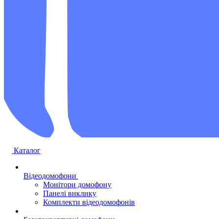
Каталог
Відеодомофони
Монітори домофону
Панелі виклику
Комплекти відеодомофонів