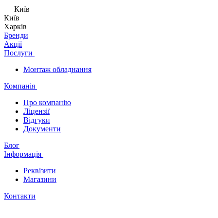
Київ
Київ
Харків
Бренди
Акції
Послуги
Монтаж обладнання
Компанія
Про компанію
Ліцензії
Відгуки
Документи
Блог
Інформація
Реквізити
Магазини
Контакти