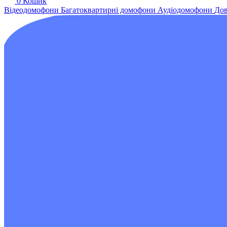
0
Кошик
Відеодомофони
Багатоквартирні домофони
Аудіодомофони
Дов