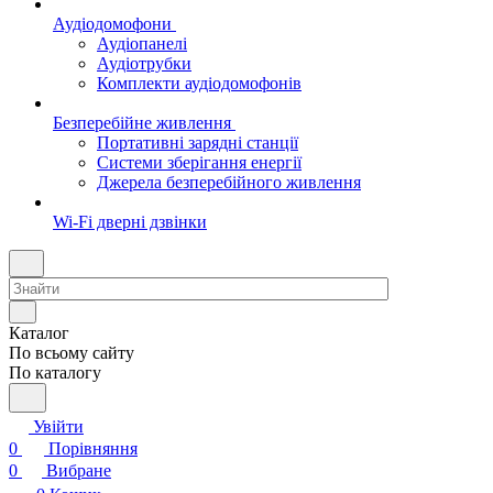
Аудіодомофони
Аудіопанелі
Аудіотрубки
Комплекти аудіодомофонів
Безперебійне живлення
Портативні зарядні станції
Системи зберігання енергії
Джерела безперебійного живлення
Wi-Fi дверні дзвінки
Каталог
По всьому сайту
По каталогу
Увійти
0
Порівняння
0
Вибране