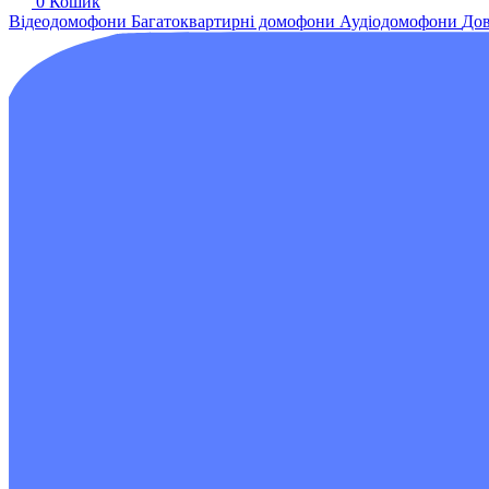
0
Кошик
Відеодомофони
Багатоквартирні домофони
Аудіодомофони
Дов