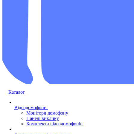
Каталог
Відеодомофони
Монітори домофону
Панелі виклику
Комплекти відеодомофонів