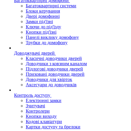
Багатоквартирні домофони
Багатоквартирні системи
Блоки керування
Двері домофонні
Замки під'їзні
Ключи до під'їзду
Кнопки під'їзні
Панелі виклику домофону
Трубки до домофону
Доводжувачі дверей
Класичні доводчики дверей
Доводчики з ковзним каналом
Підлогові доводчики дверей
Приховані доводчики дверей
Доводчики для хвірток
Аксесуари до доводчиків
Контроль доступу
Електронні замки
Зчитувачі
Контролери
Кнопки виходу
Кодові клавіатури
Картки доступу та брелоки