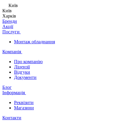
Київ
Київ
Харків
Бренди
Акції
Послуги
Монтаж обладнання
Компанія
Про компанію
Ліцензії
Відгуки
Документи
Блог
Інформація
Реквізити
Магазини
Контакти