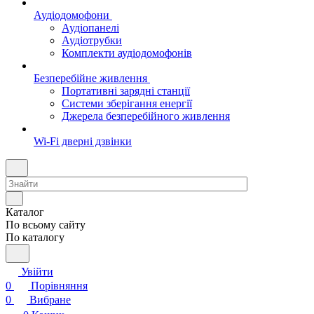
Аудіодомофони
Аудіопанелі
Аудіотрубки
Комплекти аудіодомофонів
Безперебійне живлення
Портативні зарядні станції
Системи зберігання енергії
Джерела безперебійного живлення
Wi-Fi дверні дзвінки
Каталог
По всьому сайту
По каталогу
Увійти
0
Порівняння
0
Вибране