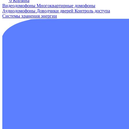
0
Корзина
Видеодомофоны
Многоквартирные домофоны
Аудиодомофоны
Доводчики дверей
Контроль доступа
Системы хранения энергии