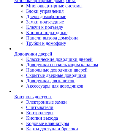
Многоквартирные домофоны
Многоквартирные системы
Блоки управления
Двери домофонные
Замки подъездные
Ключи к подъезду
Кнопки подъездные
Панели вызова домофона
Трубки к домофону
Доводчики дверей
Классические доводчики дверей
Доводчики со скользящим каналом
Напольные доводчики дверей
Скрытые дверные доводчики
Доводчики для калиток
Аксессуары для доводчиков
Контроль доступа
Электронные замки
Считыватели
Контроллеры
Кнопки выхода
Кодовые клавиатуры
Карты доступа и брелоки