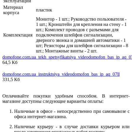
эксплуатации
Материал
пластик
корпуса
Монитор - 1 шт.; Руководство пользователя -
1 шт.; Кронштейн для крепления на стену - 1
шт.; Комплект проводов с разъемами для
Комплектация
подключения шлейфов сигнализации,
дверного звонка и домашней автоматики - 1
шт; Резисторы для шлейфов сигнализации - 8
шт.; Монтажные винты - 2 шт.
domofone.com.ua_tekh_spetsyfikatsiya_videodomofon_bas_ip_aq_07
64,5 Кб
domofone.com.ua_instruktsiya_videodomofon_bas_ip_aq_07ll
331,5 Кб
Оплачивайте покупки удобным способом. В интернет-
магазине доступны следующие варианты оплаты:
Наличные в офисе - непосредственно при самовывозе с
офиса интернет-магазина.
Наличные курьеру - в случае доставки курьером или
после завершения монтажных работ мастеру.