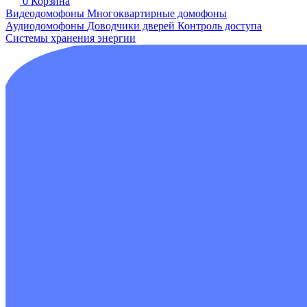
0
Корзина
Видеодомофоны
Многоквартирные домофоны
Аудиодомофоны
Доводчики дверей
Контроль доступа
Системы хранения энергии