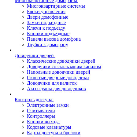
Многоквартирные домофоны
Многоквартирные системы
Блоки управления
Двери домофонные
Замки подъездные
Ключи к подъезду
Кнопки подъездные
Панели вызова домофона
Трубки к домофону
Доводчики дверей
Классические доводчики дверей
Доводчики со скользящим каналом
Напольные доводчики дверей
Скрытые дверные доводчики
Доводчики для калиток
Аксессуары для доводчиков
Контроль доступа
Электронные замки
Считыватели
Контроллеры
Кнопки выхода
Кодовые клавиатуры
Карты доступа и брелоки