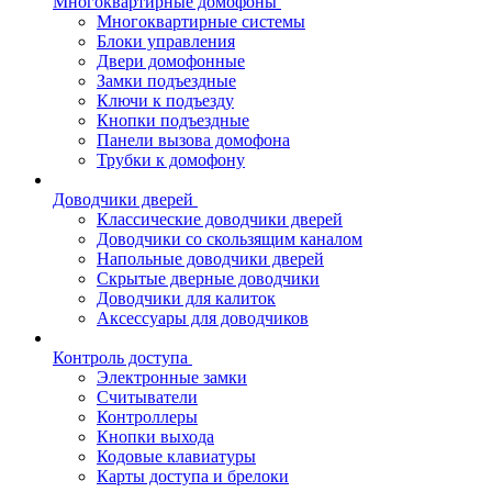
Многоквартирные домофоны
Многоквартирные системы
Блоки управления
Двери домофонные
Замки подъездные
Ключи к подъезду
Кнопки подъездные
Панели вызова домофона
Трубки к домофону
Доводчики дверей
Классические доводчики дверей
Доводчики со скользящим каналом
Напольные доводчики дверей
Скрытые дверные доводчики
Доводчики для калиток
Аксессуары для доводчиков
Контроль доступа
Электронные замки
Считыватели
Контроллеры
Кнопки выхода
Кодовые клавиатуры
Карты доступа и брелоки