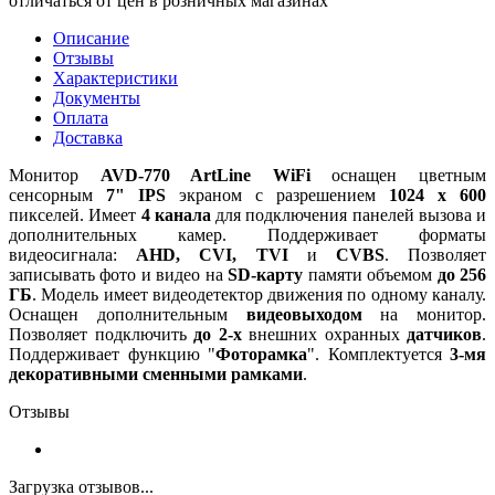
отличаться от цен в розничных магазинах
Описание
Отзывы
Характеристики
Документы
Оплата
Доставка
Монитор
AVD-770 ArtLine WiFi
оснащен цветным
сенсорным
7" IPS
экраном с разрешением
1024 х 600
пикселей. Имеет
4 канала
для подключения панелей вызова и
дополнительных камер. Поддерживает форматы
видеосигнала:
AHD, CVI, TVI
и
CVBS
. Позволяет
записывать фото и видео на
SD-карту
памяти объемом
до 256
ГБ
. Модель имеет видеодетектор движения по одному каналу.
Оснащен дополнительным
видеовыходом
на монитор.
Позволяет подключить
до 2-х
внешних охранных
датчиков
.
Поддерживает функцию "
Фоторамка
". Комплектуется
3-мя
декоративными сменными рамками
.
Отзывы
Загрузка отзывов...