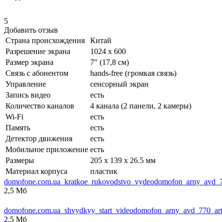
5
Добавить отзыв
Страна происхождения
Китай
Разрешение экрана
1024 x 600
Размер экрана
7" (17,8 см)
Связь с абонентом
hands-free (громкая связь)
Управление
сенсорный экран
Запись видео
есть
Количество каналов
4 канала (2 панели, 2 камеры)
Wi-Fi
есть
Память
есть
Детектор движения
есть
Мобильное приложение
есть
Размеры
205 x 139 x 26.5 мм
Материал корпуса
пластик
domofone.com.ua_kratkoe_rukovodstvo_vydeodomofon_arny_avd_77
2,5 Мб
domofone.com.ua_shvydkyy_start_videodomofon_arny_avd_770_artl
2,5 Мб