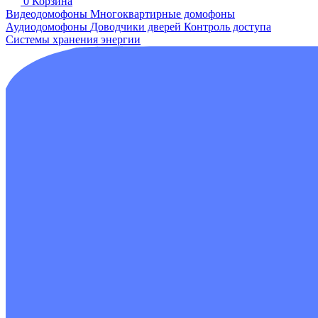
0
Корзина
Видеодомофоны
Многоквартирные домофоны
Аудиодомофоны
Доводчики дверей
Контроль доступа
Системы хранения энергии