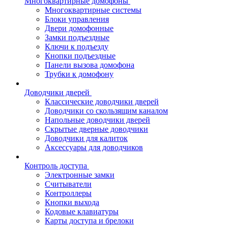
Многоквартирные домофоны
Многоквартирные системы
Блоки управления
Двери домофонные
Замки подъездные
Ключи к подъезду
Кнопки подъездные
Панели вызова домофона
Трубки к домофону
Доводчики дверей
Классические доводчики дверей
Доводчики со скользящим каналом
Напольные доводчики дверей
Скрытые дверные доводчики
Доводчики для калиток
Аксессуары для доводчиков
Контроль доступа
Электронные замки
Считыватели
Контроллеры
Кнопки выхода
Кодовые клавиатуры
Карты доступа и брелоки