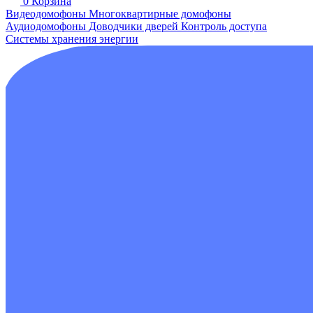
0
Корзина
Видеодомофоны
Многоквартирные домофоны
Аудиодомофоны
Доводчики дверей
Контроль доступа
Системы хранения энергии