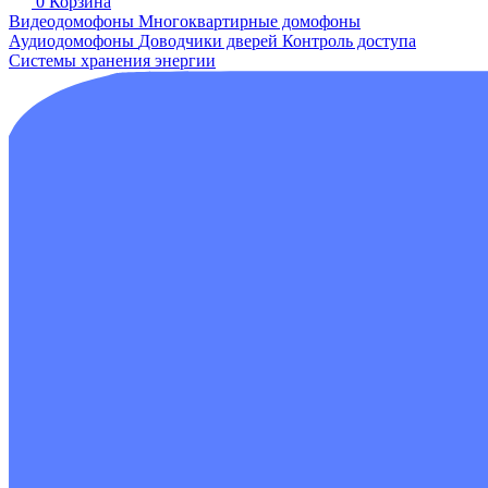
0
Корзина
Видеодомофоны
Многоквартирные домофоны
Аудиодомофоны
Доводчики дверей
Контроль доступа
Системы хранения энергии