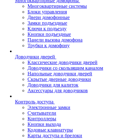
Многоквартирные домофоны
Многоквартирные системы
Блоки управления
Двери домофонные
Замки подъездные
Ключи к подъезду
Кнопки подъездные
Панели вызова домофона
Трубки к домофону
Доводчики дверей
Классические доводчики дверей
Доводчики со скользящим каналом
Напольные доводчики дверей
Скрытые дверные доводчики
Доводчики для калиток
Аксессуары для доводчиков
Контроль доступа
Электронные замки
Считыватели
Контроллеры
Кнопки выхода
Кодовые клавиатуры
Карты доступа и брелоки