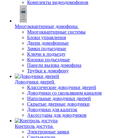
Комплекты видеодомофонов
Многоквартирные домофоны
Многоквартирные системы
Блоки управления
Двери домофонные
Замки подъездные
Ключи к подъезду
Кнопки подъездные
Панели вызова домофона
Трубки к домофону
Доводчики дверей
Классические доводчики дверей
Доводчики со скользящим каналом
Напольные доводчики дверей
Скрытые дверные доводчики
Доводчики для калиток
Аксессуары для доводчиков
Контроль доступа
Электронные замки
Считыватели