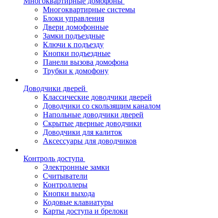
Многоквартирные домофоны
Многоквартирные системы
Блоки управления
Двери домофонные
Замки подъездные
Ключи к подъезду
Кнопки подъездные
Панели вызова домофона
Трубки к домофону
Доводчики дверей
Классические доводчики дверей
Доводчики со скользящим каналом
Напольные доводчики дверей
Скрытые дверные доводчики
Доводчики для калиток
Аксессуары для доводчиков
Контроль доступа
Электронные замки
Считыватели
Контроллеры
Кнопки выхода
Кодовые клавиатуры
Карты доступа и брелоки