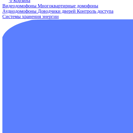
0
Корзина
Видеодомофоны
Многоквартирные домофоны
Аудиодомофоны
Доводчики дверей
Контроль доступа
Системы хранения энергии