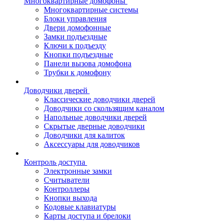
Многоквартирные домофоны
Многоквартирные системы
Блоки управления
Двери домофонные
Замки подъездные
Ключи к подъезду
Кнопки подъездные
Панели вызова домофона
Трубки к домофону
Доводчики дверей
Классические доводчики дверей
Доводчики со скользящим каналом
Напольные доводчики дверей
Скрытые дверные доводчики
Доводчики для калиток
Аксессуары для доводчиков
Контроль доступа
Электронные замки
Считыватели
Контроллеры
Кнопки выхода
Кодовые клавиатуры
Карты доступа и брелоки