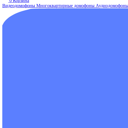
0
Корзина
Видеодомофоны
Многоквартирные домофоны
Аудиодомофон