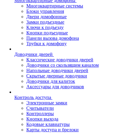
Многоквартирные домофоны
Многоквартирные системы
Блоки управления
Двери домофонные
Замки подъездные
Ключи к подъезду
Кнопки подъездные
Панели вызова домофона
Трубки к домофону
Доводчики дверей
Классические доводчики дверей
Доводчики со скользящим каналом
Напольные доводчики дверей
Скрытые дверные доводчики
Доводчики для калиток
Аксессуары для доводчиков
Контроль доступа
Электронные замки
Считыватели
Контроллеры
Кнопки выхода
Кодовые клавиатуры
Карты доступа и брелоки