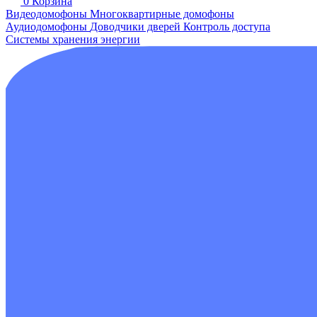
0
Корзина
Видеодомофоны
Многоквартирные домофоны
Аудиодомофоны
Доводчики дверей
Контроль доступа
Системы хранения энергии