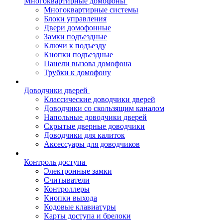
Многоквартирные домофоны
Многоквартирные системы
Блоки управления
Двери домофонные
Замки подъездные
Ключи к подъезду
Кнопки подъездные
Панели вызова домофона
Трубки к домофону
Доводчики дверей
Классические доводчики дверей
Доводчики со скользящим каналом
Напольные доводчики дверей
Скрытые дверные доводчики
Доводчики для калиток
Аксессуары для доводчиков
Контроль доступа
Электронные замки
Считыватели
Контроллеры
Кнопки выхода
Кодовые клавиатуры
Карты доступа и брелоки