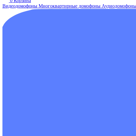
0
Корзина
Видеодомофоны
Многоквартирные домофоны
Аудиодомофон