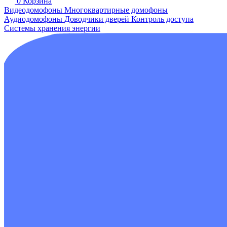
0
Корзина
Видеодомофоны
Многоквартирные домофоны
Аудиодомофоны
Доводчики дверей
Контроль доступа
Системы хранения энергии