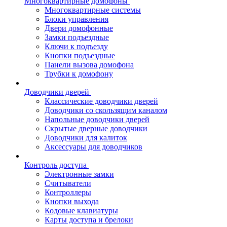
Многоквартирные домофоны
Многоквартирные системы
Блоки управления
Двери домофонные
Замки подъездные
Ключи к подъезду
Кнопки подъездные
Панели вызова домофона
Трубки к домофону
Доводчики дверей
Классические доводчики дверей
Доводчики со скользящим каналом
Напольные доводчики дверей
Скрытые дверные доводчики
Доводчики для калиток
Аксессуары для доводчиков
Контроль доступа
Электронные замки
Считыватели
Контроллеры
Кнопки выхода
Кодовые клавиатуры
Карты доступа и брелоки