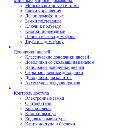
Многоквартирные домофоны
Многоквартирные системы
Блоки управления
Двери домофонные
Замки подъездные
Ключи к подъезду
Кнопки подъездные
Панели вызова домофона
Трубки к домофону
Доводчики дверей
Классические доводчики дверей
Доводчики со скользящим каналом
Напольные доводчики дверей
Скрытые дверные доводчики
Доводчики для калиток
Аксессуары для доводчиков
Контроль доступа
Электронные замки
Считыватели
Контроллеры
Кнопки выхода
Кодовые клавиатуры
Карты доступа и брелоки