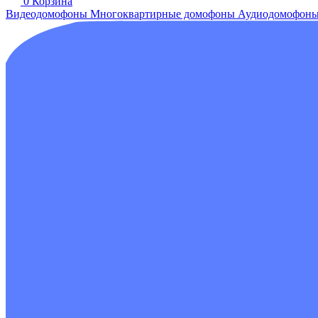
0
Корзина
Видеодомофоны
Многоквартирные домофоны
Аудиодомофон