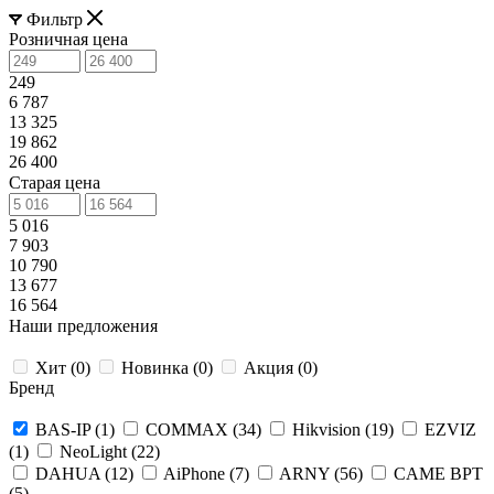
Фильтр
Розничная цена
249
6 787
13 325
19 862
26 400
Старая цена
5 016
7 903
10 790
13 677
16 564
Наши предложения
Хит (
0
)
Новинка (
0
)
Акция (
0
)
Бренд
BAS-IP (
1
)
COMMAX (
34
)
Hikvision (
19
)
EZVIZ
(
1
)
NeoLight (
22
)
DAHUA (
12
)
AiPhone (
7
)
ARNY (
56
)
CAME BPT
(
5
)