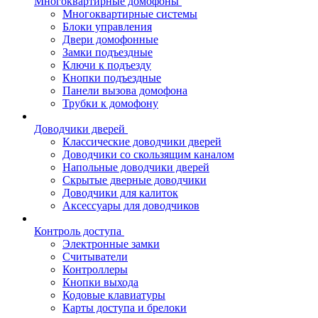
Многоквартирные домофоны
Многоквартирные системы
Блоки управления
Двери домофонные
Замки подъездные
Ключи к подъезду
Кнопки подъездные
Панели вызова домофона
Трубки к домофону
Доводчики дверей
Классические доводчики дверей
Доводчики со скользящим каналом
Напольные доводчики дверей
Скрытые дверные доводчики
Доводчики для калиток
Аксессуары для доводчиков
Контроль доступа
Электронные замки
Считыватели
Контроллеры
Кнопки выхода
Кодовые клавиатуры
Карты доступа и брелоки