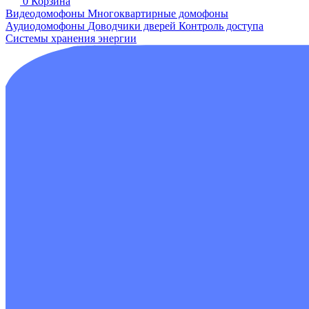
0
Корзина
Видеодомофоны
Многоквартирные домофоны
Аудиодомофоны
Доводчики дверей
Контроль доступа
Системы хранения энергии