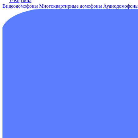
0
Корзина
Видеодомофоны
Многоквартирные домофоны
Аудиодомофон