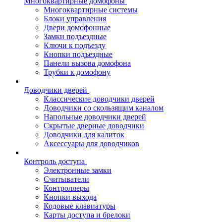
Многоквартирные домофоны
Многоквартирные системы
Блоки управления
Двери домофонные
Замки подъездные
Ключи к подъезду
Кнопки подъездные
Панели вызова домофона
Трубки к домофону
Доводчики дверей
Классические доводчики дверей
Доводчики со скользящим каналом
Напольные доводчики дверей
Скрытые дверные доводчики
Доводчики для калиток
Аксессуары для доводчиков
Контроль доступа
Электронные замки
Считыватели
Контроллеры
Кнопки выхода
Кодовые клавиатуры
Карты доступа и брелоки