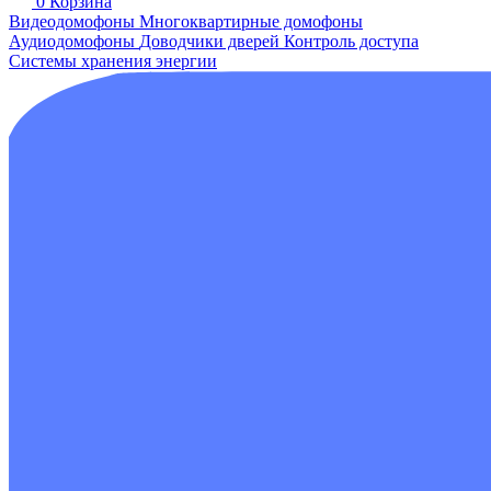
0
Корзина
Видеодомофоны
Многоквартирные домофоны
Аудиодомофоны
Доводчики дверей
Контроль доступа
Системы хранения энергии