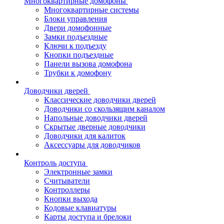
Многоквартирные домофоны
Многоквартирные системы
Блоки управления
Двери домофонные
Замки подъездные
Ключи к подъезду
Кнопки подъездные
Панели вызова домофона
Трубки к домофону
Доводчики дверей
Классические доводчики дверей
Доводчики со скользящим каналом
Напольные доводчики дверей
Скрытые дверные доводчики
Доводчики для калиток
Аксессуары для доводчиков
Контроль доступа
Электронные замки
Считыватели
Контроллеры
Кнопки выхода
Кодовые клавиатуры
Карты доступа и брелоки