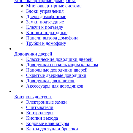
Многоквартирные домофоны
Многоквартирные системы
Блоки управления
Двери домофонные
Замки подъездные
Ключи к подъезду
Кнопки подъездные
Панели вызова домофона
Трубки к домофону
Доводчики дверей
Классические доводчики дверей
Доводчики со скользящим каналом
Напольные доводчики дверей
Скрытые дверные доводчики
Доводчики для калиток
Аксессуары для доводчиков
Контроль доступа
Электронные замки
Считыватели
Контроллеры
Кнопки выхода
Кодовые клавиатуры
Карты доступа и брелоки