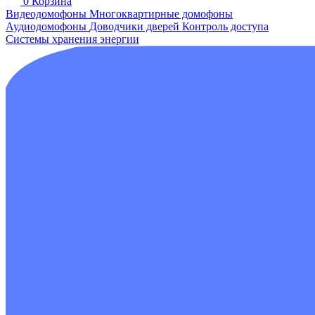
0
Корзина
Видеодомофоны
Многоквартирные домофоны
Аудиодомофоны
Доводчики дверей
Контроль доступа
Системы хранения энергии