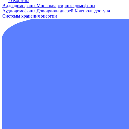
0
Корзина
Видеодомофоны
Многоквартирные домофоны
Аудиодомофоны
Доводчики дверей
Контроль доступа
Системы хранения энергии