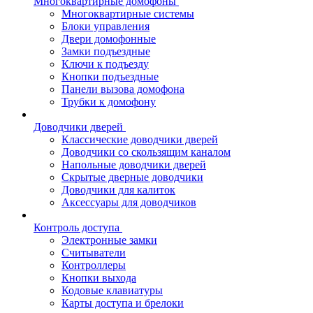
Многоквартирные домофоны
Многоквартирные системы
Блоки управления
Двери домофонные
Замки подъездные
Ключи к подъезду
Кнопки подъездные
Панели вызова домофона
Трубки к домофону
Доводчики дверей
Классические доводчики дверей
Доводчики со скользящим каналом
Напольные доводчики дверей
Скрытые дверные доводчики
Доводчики для калиток
Аксессуары для доводчиков
Контроль доступа
Электронные замки
Считыватели
Контроллеры
Кнопки выхода
Кодовые клавиатуры
Карты доступа и брелоки