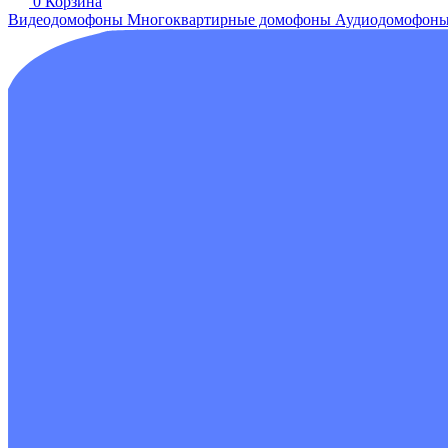
0
Корзина
Видеодомофоны
Многоквартирные домофоны
Аудиодомофон