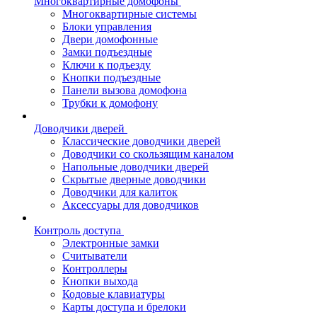
Многоквартирные домофоны
Многоквартирные системы
Блоки управления
Двери домофонные
Замки подъездные
Ключи к подъезду
Кнопки подъездные
Панели вызова домофона
Трубки к домофону
Доводчики дверей
Классические доводчики дверей
Доводчики со скользящим каналом
Напольные доводчики дверей
Скрытые дверные доводчики
Доводчики для калиток
Аксессуары для доводчиков
Контроль доступа
Электронные замки
Считыватели
Контроллеры
Кнопки выхода
Кодовые клавиатуры
Карты доступа и брелоки