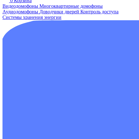
0
Корзина
Видеодомофоны
Многоквартирные домофоны
Аудиодомофоны
Доводчики дверей
Контроль доступа
Системы хранения энергии