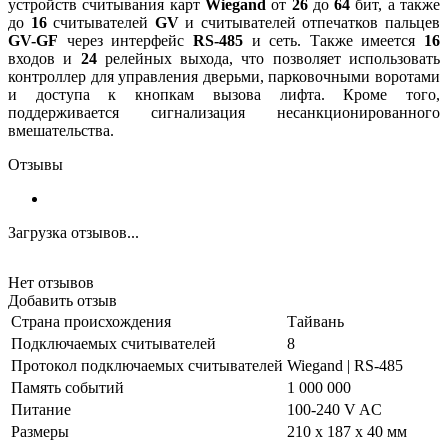
устройств считывания карт
Wiegand
от
26
до
64
бит, а также
до
16
считывателей
GV
и считывателей отпечатков пальцев
GV-GF
через интерфейс
RS-485
и сеть. Также имеется
16
входов и
24
релейных выхода, что позволяет использовать
контроллер для управления дверьми, парковочными воротами
и доступа к кнопкам вызова лифта. Кроме того,
поддерживается сигнализация несанкционированного
вмешательства.
Отзывы
Загрузка отзывов...
Нет отзывов
Добавить отзыв
Страна происхождения
Тайвань
Подключаемых считывателей
8
Протокол подключаемых считывателей
Wiegand | RS-485
Память событий
1 000 000
Питание
100-240 V AC
Размеры
210 х 187 х 40 мм