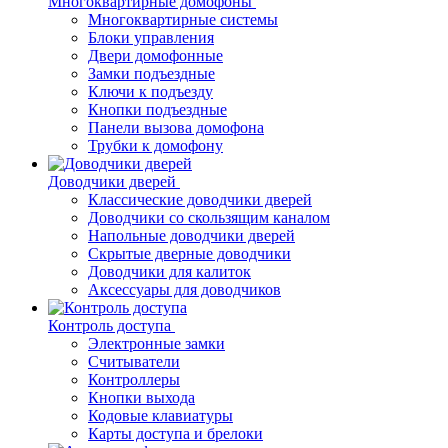
Многоквартирные домофоны
Многоквартирные системы
Блоки управления
Двери домофонные
Замки подъездные
Ключи к подъезду
Кнопки подъездные
Панели вызова домофона
Трубки к домофону
Доводчики дверей
Классические доводчики дверей
Доводчики со скользящим каналом
Напольные доводчики дверей
Скрытые дверные доводчики
Доводчики для калиток
Аксессуары для доводчиков
Контроль доступа
Электронные замки
Считыватели
Контроллеры
Кнопки выхода
Кодовые клавиатуры
Карты доступа и брелоки