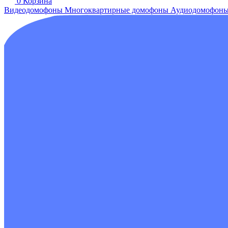
0
Корзина
Видеодомофоны
Многоквартирные домофоны
Аудиодомофон