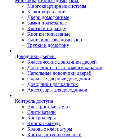
Многоквартирные домофоны
Многоквартирные системы
Блоки управления
Двери домофонные
Замки подъездные
Ключи к подъезду
Кнопки подъездные
Панели вызова домофона
Трубки к домофону
Доводчики дверей
Классические доводчики дверей
Доводчики со скользящим каналом
Напольные доводчики дверей
Скрытые дверные доводчики
Доводчики для калиток
Аксессуары для доводчиков
Контроль доступа
Электронные замки
Считыватели
Контроллеры
Кнопки выхода
Кодовые клавиатуры
Карты доступа и брелоки