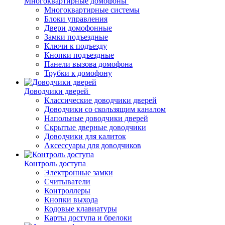
Многоквартирные домофоны
Многоквартирные системы
Блоки управления
Двери домофонные
Замки подъездные
Ключи к подъезду
Кнопки подъездные
Панели вызова домофона
Трубки к домофону
Доводчики дверей
Классические доводчики дверей
Доводчики со скользящим каналом
Напольные доводчики дверей
Скрытые дверные доводчики
Доводчики для калиток
Аксессуары для доводчиков
Контроль доступа
Электронные замки
Считыватели
Контроллеры
Кнопки выхода
Кодовые клавиатуры
Карты доступа и брелоки