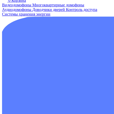
0
Корзина
Видеодомофоны
Многоквартирные домофоны
Аудиодомофоны
Доводчики дверей
Контроль доступа
Системы хранения энергии