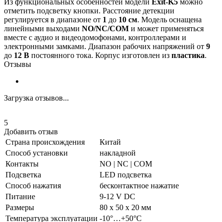
Из функциональных особенностей модели
Exit-K5
можно
отметить подсветку кнопки. Расстояние детекции
регулируется в диапазоне от
1
до
10 см
. Модель оснащена
линейными выходами
NO/NC/COM
и может применяться
вместе с аудио и видеодомофонами, контроллерами и
электронными замками. Диапазон рабочих напряжений от
9
до
12 В
постоянного тока. Корпус изготовлен из
пластика
.
Отзывы
Загрузка отзывов...
5
Добавить отзыв
Страна происхождения
Китай
Способ установки
накладной
Контакты
NO | NC | COM
Подсветка
LED подсветка
Способ нажатия
бесконтактное нажатие
Питание
9-12 V DC
Размеры
80 х 50 х 20 мм
Температура эксплуатации
-10°…+50°C