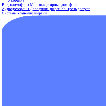
0
Корзина
Видеодомофоны
Многоквартирные домофоны
Аудиодомофоны
Доводчики дверей
Контроль доступа
Системы хранения энергии