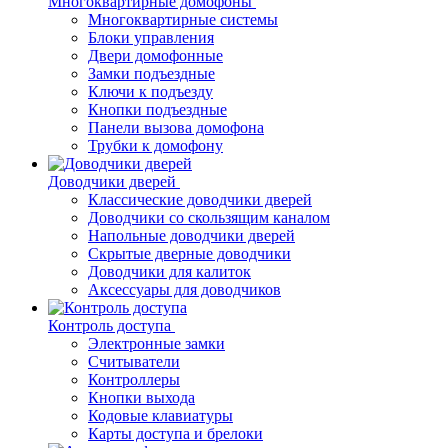
Многоквартирные домофоны
Многоквартирные системы
Блоки управления
Двери домофонные
Замки подъездные
Ключи к подъезду
Кнопки подъездные
Панели вызова домофона
Трубки к домофону
Доводчики дверей
Классические доводчики дверей
Доводчики со скользящим каналом
Напольные доводчики дверей
Скрытые дверные доводчики
Доводчики для калиток
Аксессуары для доводчиков
Контроль доступа
Электронные замки
Считыватели
Контроллеры
Кнопки выхода
Кодовые клавиатуры
Карты доступа и брелоки